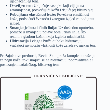
ujednačenijeg tena.
Osvetljen ten:
Uključuje sastojke koji ciljaju na
zatamnjenost, posvećujući kožu i dajući joj blistav sjaj.
Poboljšana elastičnost kože:
Povećava elastičnost
kože, podstičući čvrstoću i zategnut izgled za podignut
izgled.
Smanjenje bora i finih linija:
Uz doslednu upotrebu,
pomaže u smanjenju pojave bora i finih linija, što
rezultira glađom kožom koja izgleda mladalački.
Hidratacija i vlaga:
Pruža duboku hidrataciju,
vraćajući ravnotežu vlažnosti kože za zdrav, mekan ten.
Pružajući ove prednosti, Revita Skin pruža kompletno rešenje
za negu kože, fokusirajući se na hidrataciju, podmlađivanje i
postizanje mladalačkog, blistavog tena.
OGRANIČENE KOLIČINE!