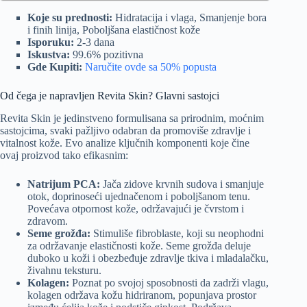
Koje su prednosti:
Hidratacija i vlaga, Smanjenje bora
i finih linija, Poboljšana elastičnost kože
Isporuku:
2-3 dana
Iskustva:
99.6% pozitivna
Gde Kupiti:
Naručite ovde sa 50% popusta
Od čega je napravljen Revita Skin? Glavni sastojci
Revita Skin je jedinstveno formulisana sa prirodnim, moćnim
sastojcima, svaki pažljivo odabran da promoviše zdravlje i
vitalnost kože. Evo analize ključnih komponenti koje čine
ovaj proizvod tako efikasnim:
Natrijum PCA:
Jača zidove krvnih sudova i smanjuje
otok, doprinoseći ujednačenom i poboljšanom tenu.
Povećava otpornost kože, održavajući je čvrstom i
zdravom.
Seme grožđa:
Stimuliše fibroblaste, koji su neophodni
za održavanje elastičnosti kože. Seme grožđa deluje
duboko u koži i obezbeđuje zdravlje tkiva i mladalačku,
živahnu teksturu.
Kolagen:
Poznat po svojoj sposobnosti da zadrži vlagu,
kolagen održava kožu hidriranom, popunjava prostor