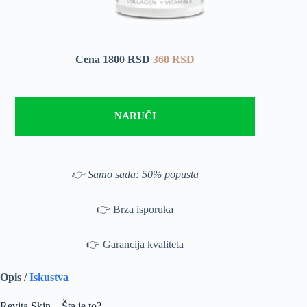
Cena 1800 RSD
360 RSD
NARUČI
👉 Samo sada: 50% popusta
👉 Brza isporuka
👉 Garancija kvaliteta
Opis /
Iskustva
Revita Skin – Šta je to?