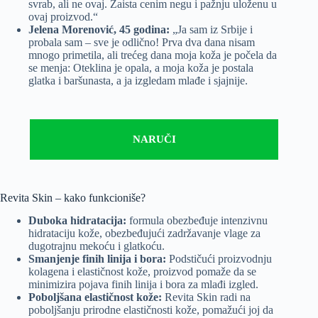
svrab, ali ne ovaj. Zaista cenim negu i pažnju uloženu u
ovaj proizvod.“
Jelena Morenović, 45 godina:
„Ja sam iz Srbije i
probala sam – sve je odlično! Prva dva dana nisam
mnogo primetila, ali trećeg dana moja koža je počela da
se menja: Oteklina je opala, a moja koža je postala
glatka i baršunasta, a ja izgledam mlađe i sjajnije.
NARUČI
Revita Skin – kako funkcioniše?
Duboka hidratacija:
formula obezbeđuje intenzivnu
hidrataciju kože, obezbeđujući zadržavanje vlage za
dugotrajnu mekoću i glatkoću.
Smanjenje finih linija i bora:
Podstičući proizvodnju
kolagena i elastičnost kože, proizvod pomaže da se
minimizira pojava finih linija i bora za mlađi izgled.
Poboljšana elastičnost kože:
Revita Skin radi na
poboljšanju prirodne elastičnosti kože, pomažući joj da