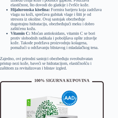
između ćelija kože i podstiče gipkost. Podržava
elastičnost, što dovodi do glatkije i čvršće kože.
Hijaluronska kiselina:
Formira barijeru koja zadržava
vlagu na koži, sprečava gubitak vlage i štiti je od
stresora iz okoline. Ovaj sastojak obezbeđuje
dugotrajnu hidrataciju, obezbeđujući meku i dobro
zaštićenu kožu.
Vitamin C:
Moćan antioksidans, vitamin C se bori
protiv slobodnih radikala i poboljšava opšte zdravlje
kože. Takođe podržava proizvodnju kolagena,
pomažući u održavanju blistavog i mladalačkog tena.
Zajedno, ovi prirodni sastojci obezbeđuju sveobuhvatan
pristup nezi kože, baveći se hidratacijom, elastičnošću i
zaštitom za revitalizovan i blistav izgled.
100% SIGURNA KUPOVINA