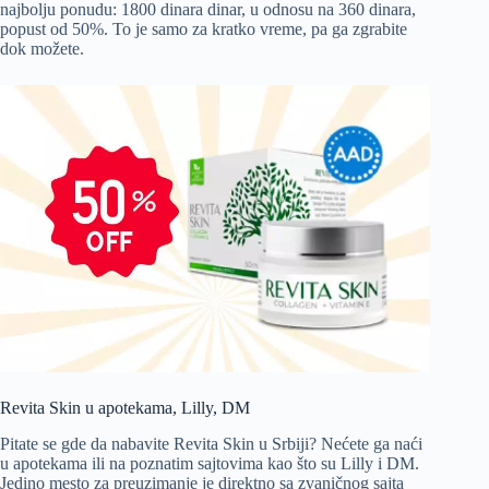
najbolju ponudu: 1800 dinara dinar, u odnosu na 360 dinara,
popust od 50%. To je samo za kratko vreme, pa ga zgrabite
dok možete.
Revita Skin u apotekama, Lilly, DM
Pitate se gde da nabavite Revita Skin u Srbiji? Nećete ga naći
u apotekama ili na poznatim sajtovima kao što su Lilly i DM.
Jedino mesto za preuzimanje je direktno sa zvaničnog sajta