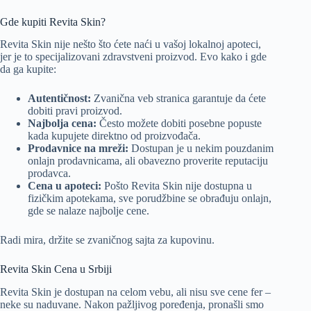
Gde kupiti Revita Skin?
Revita Skin nije nešto što ćete naći u vašoj lokalnoj apoteci,
jer je to specijalizovani zdravstveni proizvod. Evo kako i gde
da ga kupite:
Autentičnost:
Zvanična veb stranica garantuje da ćete
dobiti pravi proizvod.
Najbolja cena:
Često možete dobiti posebne popuste
kada kupujete direktno od proizvođača.
Prodavnice na mreži:
Dostupan je u nekim pouzdanim
onlajn prodavnicama, ali obavezno proverite reputaciju
prodavca.
Cena u apoteci:
Pošto Revita Skin nije dostupna u
fizičkim apotekama, sve porudžbine se obrađuju onlajn,
gde se nalaze najbolje cene.
Radi mira, držite se zvaničnog sajta za kupovinu.
Revita Skin Cena u Srbiji
Revita Skin je dostupan na celom vebu, ali nisu sve cene fer –
neke su naduvane. Nakon pažljivog poređenja, pronašli smo