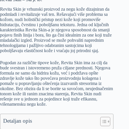
Revita Skin je vrhunski proizvod za negu kože dizajniran da
podmladi i revitalizuje vaš ten. Rešavajući više problema sa
kožom, nudi holistički pristup nezi kože koji promoviše
hidrataciju, čvrstinu i poboljšanu teksturu. Jedna od ključnih
karakteristika Revita Skin-a je njegova sposobnost da smanji
pojavu finih linija i bora, što ga čini idealnim za one koji traže
mladalački izgled. Proizvod se može pohvaliti naprednim
tehnologijama i pažljivo odabranim sastojcima koji
poboljšavaju elastičnost kože i vraćaju joj prirodni sjaj.
Pogodan za različite tipove kože, Revita Skin ima za cilj da
bude svestran i istovremeno pruža ciljane prednosti. Njegova
formula ne samo da hidrira kožu, već i podržava opšte
zdravlje kože tako što povećava proizvodnju kolagena i
pomaže u popravljanju oštećenja izazvanih stresorima iz
okoline. Bez obzira da li se borite sa suvoćom, neujednačenim
tonom kože ili ranim znacima starenja, Revita Skin nudi
rešenje sve u jednom za pojedince koji traže efikasnu,
višenamensku negu kože.
Detaljan opis