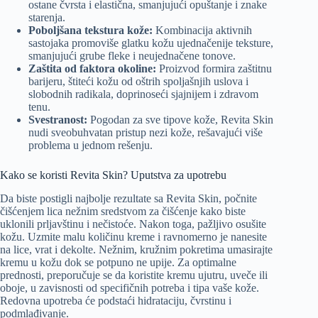
ostane čvrsta i elastična, smanjujući opuštanje i znake
starenja.
Poboljšana tekstura kože:
Kombinacija aktivnih
sastojaka promoviše glatku kožu ujednačenije teksture,
smanjujući grube fleke i neujednačene tonove.
Zaštita od faktora okoline:
Proizvod formira zaštitnu
barijeru, štiteći kožu od oštrih spoljašnjih uslova i
slobodnih radikala, doprinoseći sjajnijem i zdravom
tenu.
Svestranost:
Pogodan za sve tipove kože, Revita Skin
nudi sveobuhvatan pristup nezi kože, rešavajući više
problema u jednom rešenju.
Kako se koristi Revita Skin? Uputstva za upotrebu
Da biste postigli najbolje rezultate sa Revita Skin, počnite
čišćenjem lica nežnim sredstvom za čišćenje kako biste
uklonili prljavštinu i nečistoće. Nakon toga, pažljivo osušite
kožu. Uzmite malu količinu kreme i ravnomerno je nanesite
na lice, vrat i dekolte. Nežnim, kružnim pokretima umasirajte
kremu u kožu dok se potpuno ne upije. Za optimalne
prednosti, preporučuje se da koristite kremu ujutru, uveče ili
oboje, u zavisnosti od specifičnih potreba i tipa vaše kože.
Redovna upotreba će podstaći hidrataciju, čvrstinu i
podmlađivanje.