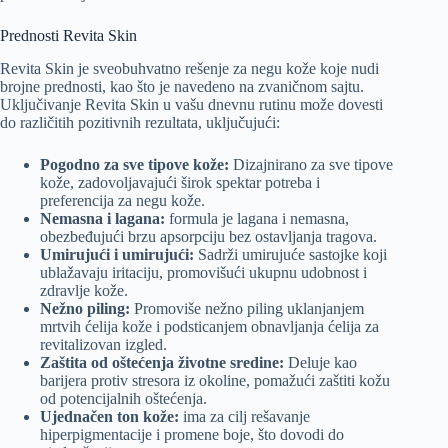
Prednosti Revita Skin
Revita Skin je sveobuhvatno rešenje za negu kože koje nudi
brojne prednosti, kao što je navedeno na zvaničnom sajtu.
Uključivanje Revita Skin u vašu dnevnu rutinu može dovesti
do različitih pozitivnih rezultata, uključujući:
Pogodno za sve tipove kože:
Dizajnirano za sve tipove
kože, zadovoljavajući širok spektar potreba i
preferencija za negu kože.
Nemasna i lagana:
formula je lagana i nemasna,
obezbeđujući brzu apsorpciju bez ostavljanja tragova.
Umirujući i umirujući:
Sadrži umirujuće sastojke koji
ublažavaju iritaciju, promovišući ukupnu udobnost i
zdravlje kože.
Nežno piling:
Promoviše nežno piling uklanjanjem
mrtvih ćelija kože i podsticanjem obnavljanja ćelija za
revitalizovan izgled.
Zaštita od oštećenja životne sredine:
Deluje kao
barijera protiv stresora iz okoline, pomažući zaštiti kožu
od potencijalnih oštećenja.
Ujednačen ton kože:
ima za cilj rešavanje
hiperpigmentacije i promene boje, što dovodi do