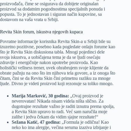
proizvođača, čime se osigurava da dobijete originalan
proizvod sa dodatnim pogodnostima specijalnih ponuda i
popusta. To je jednostavan i siguran način kupovine, sa
dostavom na vaša vrata u Srbiji.
Revita Skin forum, iskustva njegovih kupaca
Povratne informacije korisnika Revita Skin-a u Srbiji bile su
izuzetno pozitivne, posebno kada pogledate onlajn forume kao
što je Revita Skin diskusiona tabla. Mnogi pojedinci dele
svoja iskustva, a uobičajena tema je da se ljudi osećaju
zdravije i energičnije nakon upotrebe proizvoda. Kao
holistički vellness trener, uvek ohrabrujem svoje klijente da
obrate pažnju na ono što im njihova tela govore, a iz onoga što
čitam, čini se da Revita Skin čini primetnu razliku za mnoge
ljude. Divno je videti proizvod koji rezonuje sa toliko mnogo.
Marija Marković, 30 godina:
„Ovaj proizvod je
neverovatan! Nikada nisam videla ništa slično. Za
dugotrajne rezultate važno je raditi iznutra prema spolja,
a Revita Skin upravo to radi. Već sam naručila moje
zalihe i jedva čekam da vidim sjajne rezultate!“
Sežana Katić, 47 godina:
„Formula je odlična! Kao
neko ko ima alergije, većina seruma izaziva izbijanje i