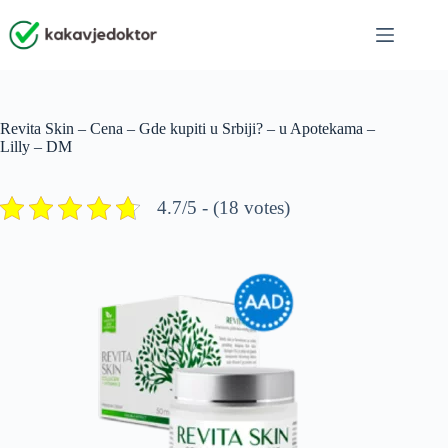
Skip
to
content
Revita Skin – Cena – Gde kupiti u Srbiji? – u Apotekama –
Lilly – DM
4.7/5 - (18 votes)