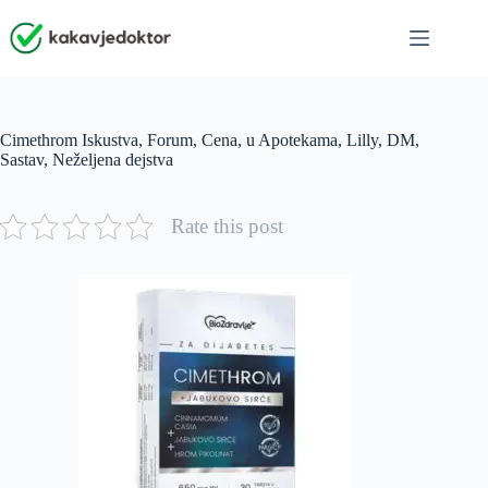
Skip
to
content
Cimethrom Iskustva, Forum, Cena, u Apotekama, Lilly, DM,
Sastav, Neželjena dejstva
Rate this post