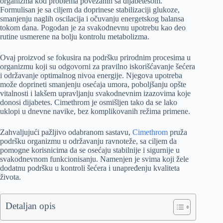
organizma kod problema povezanih sa dijabetesom.
Formulisan je sa ciljem da doprinese stabilizaciji glukoze,
smanjenju naglih oscilacija i očuvanju energetskog balansa
tokom dana. Pogodan je za svakodnevnu upotrebu kao deo
rutine usmerene na bolju kontrolu metabolizma.
Ovaj proizvod se fokusira na podršku prirodnim procesima u
organizmu koji su odgovorni za pravilno iskorišćavanje šećera
i održavanje optimalnog nivoa energije. Njegova upotreba
može doprineti smanjenju osećaja umora, poboljšanju opšte
vitalnosti i lakšem upravljanju svakodnevnim izazovima koje
donosi dijabetes. Cimethrom je osmišljen tako da se lako
uklopi u dnevne navike, bez komplikovanih režima primene.
Zahvaljujući pažljivo odabranom sastavu,
Cimethrom
pruža
podršku organizmu u održavanju ravnoteže, sa ciljem da
pomogne korisnicima da se osećaju stabilnije i sigurnije u
svakodnevnom funkcionisanju. Namenjen je svima koji žele
dodatnu podršku u kontroli šećera i unapređenju kvaliteta
života.
Detaljan opis