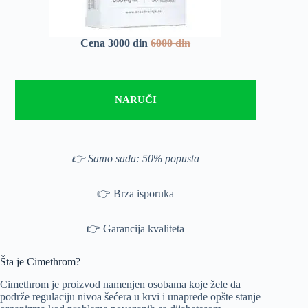
Cena 3000 din
6000 din
NARUČI
👉 Samo sada: 50% popusta
👉 Brza isporuka
👉 Garancija kvaliteta
Šta je Cimethrom?
Cimethrom je proizvod namenjen osobama koje žele da
podrže regulaciju nivoa šećera u krvi i unaprede opšte stanje