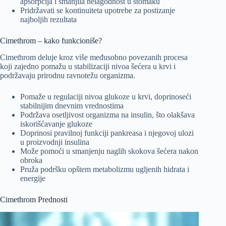
apsorpcija i smanjila nelagodnost u stomaku
Pridržavati se kontinuiteta upotrebe za postizanje
najboljih rezultata
Cimethrom – kako funkcioniše?
Cimethrom deluje kroz više međusobno povezanih procesa
koji zajedno pomažu u stabilizaciji nivoa šećera u krvi i
podržavaju prirodnu ravnotežu organizma.
Pomaže u regulaciji nivoa glukoze u krvi, doprinoseći
stabilnijim dnevnim vrednostima
Podržava osetljivost organizma na insulin, što olakšava
iskorišćavanje glukoze
Doprinosi pravilnoj funkciji pankreasa i njegovoj ulozi
u proizvodnji insulina
Može pomoći u smanjenju naglih skokova šećera nakon
obroka
Pruža podršku opštem metabolizmu ugljenih hidrata i
energije
Cimethrom Prednosti