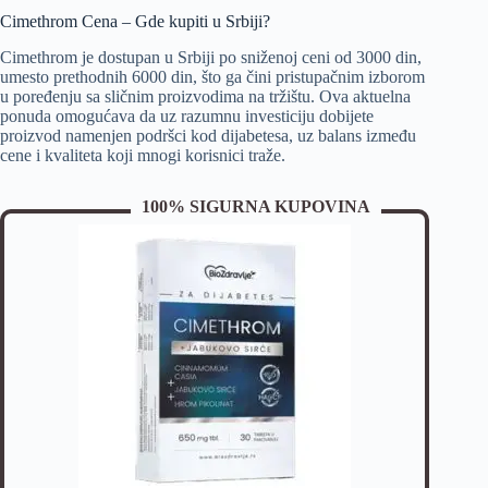
Cimethrom Cena – Gde kupiti u Srbiji?
Cimethrom je dostupan u Srbiji po sniženoj ceni od 3000 din,
umesto prethodnih 6000 din, što ga čini pristupačnim izborom
u poređenju sa sličnim proizvodima na tržištu. Ova aktuelna
ponuda omogućava da uz razumnu investiciju dobijete
proizvod namenjen podršci kod dijabetesa, uz balans između
cene i kvaliteta koji mnogi korisnici traže.
100% SIGURNA KUPOVINA