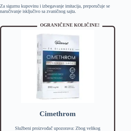
Za sigurnu kupovinu i izbegavanje imitacija, preporučuje se
naručivanje isključivo sa zvaničnog sajta.
OGRANIČENE KOLIČINE!
Cimethrom
Službeni proizvođač upozorava: Zbog velikog