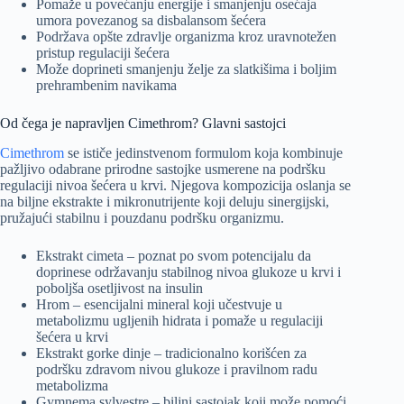
Pomaže u povećanju energije i smanjenju osećaja
umora povezanog sa disbalansom šećera
Podržava opšte zdravlje organizma kroz uravnotežen
pristup regulaciji šećera
Može doprineti smanjenju želje za slatkišima i boljim
prehrambenim navikama
Od čega je napravljen Cimethrom? Glavni sastojci
Cimethrom
se ističe jedinstvenom formulom koja kombinuje
pažljivo odabrane prirodne sastojke usmerene na podršku
regulaciji nivoa šećera u krvi. Njegova kompozicija oslanja se
na biljne ekstrakte i mikronutrijente koji deluju sinergijski,
pružajući stabilnu i pouzdanu podršku organizmu.
Ekstrakt cimeta – poznat po svom potencijalu da
doprinese održavanju stabilnog nivoa glukoze u krvi i
poboljša osetljivost na insulin
Hrom – esencijalni mineral koji učestvuje u
metabolizmu ugljenih hidrata i pomaže u regulaciji
šećera u krvi
Ekstrakt gorke dinje – tradicionalno korišćen za
podršku zdravom nivou glukoze i pravilnom radu
metabolizma
Gymnema sylvestre – biljni sastojak koji može pomoći