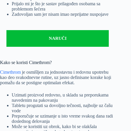
Prijalo mi je što je sastav prilagođen osobama sa
problemom šećera
Zadovoljan sam jer nisam imao neprijatne nuspojave
NARUČI
Kako se koristi Cimethrom?
Cimethrom
je osmišljen za jednostavnu i redovnu upotrebu
kao deo svakodnevne rutine, uz jasno definisane korake koji
pomažu da se postigne optimalan efekat.
Uzimati proizvod redovno, u skladu sa preporukama
navedenim na pakovanju
Tabletu progutati sa dovoljno tečnosti, najbolje uz čašu
vode
Preporučuje se uzimanje u isto vreme svakog dana radi
doslednog delovanja
Može se koristiti uz obrok, kako bi se olakšala