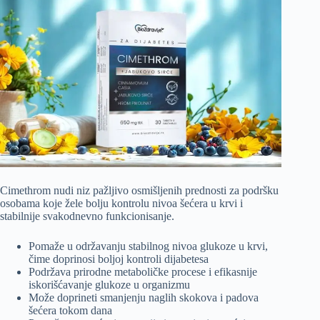
Cimethrom nudi niz pažljivo osmišljenih prednosti za podršku
osobama koje žele bolju kontrolu nivoa šećera u krvi i
stabilnije svakodnevno funkcionisanje.
Pomaže u održavanju stabilnog nivoa glukoze u krvi,
čime doprinosi boljoj kontroli dijabetesa
Podržava prirodne metaboličke procese i efikasnije
iskorišćavanje glukoze u organizmu
Može doprineti smanjenju naglih skokova i padova
šećera tokom dana