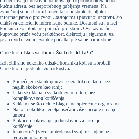
omogućava jednostavno naručivanje i isporuku direktno na
kućnu adresu, bez nepotrebnog gubljenja vremena. Na
zvaničnoj stranici kupci mogu lako pristupiti detaljnim
informacijama o proizvodu, sastojcima i pravilnoj upotrebi, što
olakšava donošenje informisane odluke. Dostupni su i utisci
korisnika koji dodatno pomažu pri izboru. Ovakav način
kupovine pruža veću praktičnost, diskreciju i sigurnost, uz
jasan uvid u sve relevantne podatke pre same narudžbine.
Cimethrom Iskustva, forum. Šta korisnici kažu?
Izdvojili smo nekoliko utisaka korisnika koji su isprobali
Cimethrom i podelili svoja iskustva.
Primećujem stabilniji nivo šećera tokom dana, bez
naglih skokova kao ranije
Lako se uklapa u svakodnevnu rutinu, bez
komplikovanog korišćenja
Sviđa mi se što deluje blago i ne opterećuje organizam
Nakon nekoliko nedelja osećam više energije i manje
umora
Praktično pakovanje, jednostavno za nošenje i
korišćenje
Imam osećaj veće kontrole nad svojim stanjem uz
redovnu upotrebu