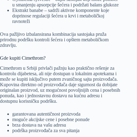
u smanjenju apsorpcije šećera i podržati balans glukoze
Ekstrakt banabe – sadrži aktivne komponente koje
doprinose regulaciji šećera u krvi i metaboličkoj
ravnoteži
Ova pažljivo izbalansirana kombinacija sastojaka pruža
prirodnu podršku kontroli šećera i opštem metaboličkom
zdravlju.
Gde kupiti Cimethrom?
Cimethrom u Srbiji privlači pažnju kao praktično rešenje za
kontrolu dijabetesa, ali nije dostupan u lokalnim apotekama i
može se kupiti isključivo putem zvaničnog sajta proizvođača.
Kupovina direktno od proizvođača daje sigurnost da dobijate
originalan proizvod, uz mogućnost povoljnijih cena i posebnih
ponuda, kao i jednostavnu dostavu na kućnu adresu i
dostupnu korisničku podršku.
garantovana autentičnost proizvoda
moguće akcijske cene i posebne ponude
brza dostava na vašu adresu
podrška proizvođača za sva pitanja