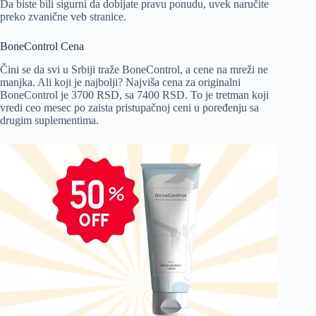
Da biste bili sigurni da dobijate pravu ponudu, uvek naručite
preko zvanične veb stranice.
BoneControl Cena
Čini se da svi u Srbiji traže BoneControl, a cene na mreži ne
manjka. Ali koji je najbolji? Najviša cena za originalni
BoneControl je 3700 RSD, sa 7400 RSD. To je tretman koji
vredi ceo mesec po zaista pristupačnoj ceni u poređenju sa
drugim suplementima.