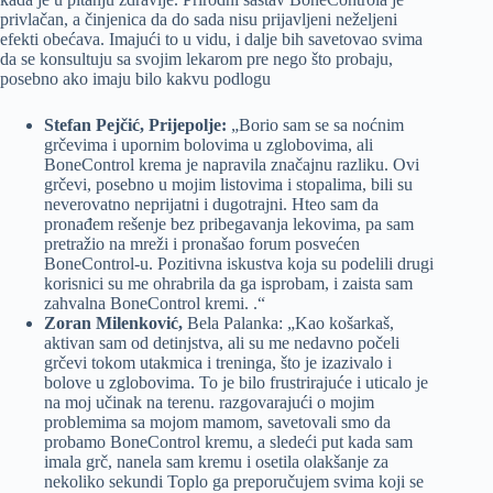
privlačan, a činjenica da do sada nisu prijavljeni neželjeni
efekti obećava. Imajući to u vidu, i dalje bih savetovao svima
da se konsultuju sa svojim lekarom pre nego što probaju,
posebno ako imaju bilo kakvu podlogu
Stefan Pejčić, Prijepolje:
„Borio sam se sa noćnim
grčevima i upornim bolovima u zglobovima, ali
BoneControl krema je napravila značajnu razliku. Ovi
grčevi, posebno u mojim listovima i stopalima, bili su
neverovatno neprijatni i dugotrajni. Hteo sam da
pronađem rešenje bez pribegavanja lekovima, pa sam
pretražio na mreži i pronašao forum posvećen
BoneControl-u. Pozitivna iskustva koja su podelili drugi
korisnici su me ohrabrila da ga isprobam, i zaista sam
zahvalna BoneControl kremi. .“
Zoran Milenković,
Bela Palanka: „Kao košarkaš,
aktivan sam od detinjstva, ali su me nedavno počeli
grčevi tokom utakmica i treninga, što je izazivalo i
bolove u zglobovima. To je bilo frustrirajuće i uticalo je
na moj učinak na terenu. razgovarajući o mojim
problemima sa mojom mamom, savetovali smo da
probamo BoneControl kremu, a sledeći put kada sam
imala grč, nanela sam kremu i osetila olakšanje za
nekoliko sekundi Toplo ga preporučujem svima koji se