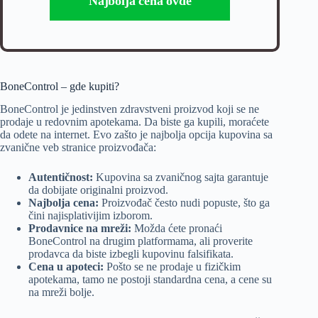
Najbolja cena ovde
BoneControl – gde kupiti?
BoneControl je jedinstven zdravstveni proizvod koji se ne
prodaje u redovnim apotekama. Da biste ga kupili, moraćete
da odete na internet. Evo zašto je najbolja opcija kupovina sa
zvanične veb stranice proizvođača:
Autentičnost:
Kupovina sa zvaničnog sajta garantuje
da dobijate originalni proizvod.
Najbolja cena:
Proizvođač često nudi popuste, što ga
čini najisplativijim izborom.
Prodavnice na mreži:
Možda ćete pronaći
BoneControl na drugim platformama, ali proverite
prodavca da biste izbegli kupovinu falsifikata.
Cena u apoteci:
Pošto se ne prodaje u fizičkim
apotekama, tamo ne postoji standardna cena, a cene su
na mreži bolje.