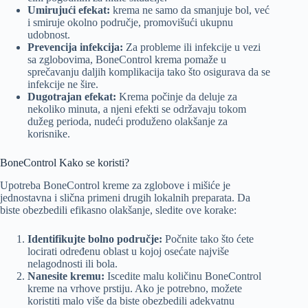
Umirujući efekat:
krema ne samo da smanjuje bol, već
i smiruje okolno područje, promovišući ukupnu
udobnost.
Prevencija infekcija:
Za probleme ili infekcije u vezi
sa zglobovima, BoneControl krema pomaže u
sprečavanju daljih komplikacija tako što osigurava da se
infekcije ne šire.
Dugotrajan efekat:
Krema počinje da deluje za
nekoliko minuta, a njeni efekti se održavaju tokom
dužeg perioda, nudeći produženo olakšanje za
korisnike.
BoneControl Kako se koristi?
Upotreba BoneControl kreme za zglobove i mišiće je
jednostavna i slična primeni drugih lokalnih preparata. Da
biste obezbedili efikasno olakšanje, sledite ove korake:
Identifikujte bolno područje:
Počnite tako što ćete
locirati određenu oblast u kojoj osećate najviše
nelagodnosti ili bola.
Nanesite kremu:
Iscedite malu količinu BoneControl
kreme na vrhove prstiju. Ako je potrebno, možete
koristiti malo više da biste obezbedili adekvatnu