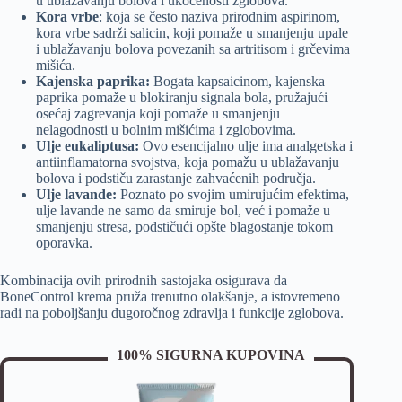
u ublažavanju bolova i ukočenosti zglobova.
Kora vrbe
: koja se često naziva prirodnim aspirinom,
kora vrbe sadrži salicin, koji pomaže u smanjenju upale
i ublažavanju bolova povezanih sa artritisom i grčevima
mišića.
Kajenska paprika:
Bogata kapsaicinom, kajenska
paprika pomaže u blokiranju signala bola, pružajući
osećaj zagrevanja koji pomaže u smanjenju
nelagodnosti u bolnim mišićima i zglobovima.
Ulje eukaliptusa:
Ovo esencijalno ulje ima analgetska i
antiinflamatorna svojstva, koja pomažu u ublažavanju
bolova i podstiču zarastanje zahvaćenih područja.
Ulje lavande:
Poznato po svojim umirujućim efektima,
ulje lavande ne samo da smiruje bol, već i pomaže u
smanjenju stresa, podstičući opšte blagostanje tokom
oporavka.
Kombinacija ovih prirodnih sastojaka osigurava da
BoneControl krema pruža trenutno olakšanje, a istovremeno
radi na poboljšanju dugoročnog zdravlja i funkcije zglobova.
100% SIGURNA KUPOVINA