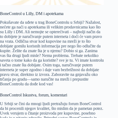
BoneControl u Lilly, DM i apotekama
Pokušavate da uđete u trag BoneControlu u Srbiji? Nažalost,
nećete ga naći u apotekama ili velikim prodavnicama kao što
su Lilly i DM. Ali nemojte se opterećivati – najbolji način da
to dobijete je naručivanje putem interneta i doći će vam pravo
na vrata. Odlična stvar kod kupovine na mreži je to što
dobijate gomilu korisnih informacija pre nego što odlučite da
kupite. Želite da znate šta je u njemu? Dobio si ga. Zanima
vas šta drugi ljudi misle? Nema problema. Trebate nekoliko
saveta o tome kako da ga koristite? sve je tu. Vi imate kontrolu
i tačno znate šta dobijate. Osim toga, naručivanje putem
interneta je super zgodno i daje vam bezbrižnost da dobijate
pravu stvar, direktno iz izvora. Zaboravite na gnjavažu oko
trčanja po gradu—samo naručite na mreži i prepustite
BoneControlu da dođe kod vas!
BoneControl Iskustva, forum, komentari
U Srbiji se čini da mnogi ljudi pretražuju forum BoneControl
da bi procenili njegov kvalitet, što mislim da je pametan potez.
Uvek verujem u čitanje proizvoda pre kupovine, posebno
kada je u pitanju zdravlje. Prirodni sastav BoneControla je