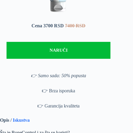
Cena 3700 RSD
7400 RSD
NARUČI
👉 Samo sada: 50% popusta
👉 Brza isporuka
👉 Garancija kvaliteta
Opis /
Iskustva
Šta je BoneControl i za šta se koristi?