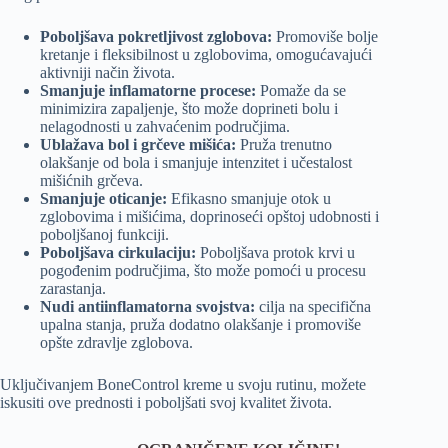
Poboljšava pokretljivost zglobova:
Promoviše bolje
kretanje i fleksibilnost u zglobovima, omogućavajući
aktivniji način života.
Smanjuje inflamatorne procese:
Pomaže da se
minimizira zapaljenje, što može doprineti bolu i
nelagodnosti u zahvaćenim područjima.
Ublažava bol i grčeve mišića:
Pruža trenutno
olakšanje od bola i smanjuje intenzitet i učestalost
mišićnih grčeva.
Smanjuje oticanje:
Efikasno smanjuje otok u
zglobovima i mišićima, doprinoseći opštoj udobnosti i
poboljšanoj funkciji.
Poboljšava cirkulaciju:
Poboljšava protok krvi u
pogođenim područjima, što može pomoći u procesu
zarastanja.
Nudi antiinflamatorna svojstva:
cilja na specifična
upalna stanja, pruža dodatno olakšanje i promoviše
opšte zdravlje zglobova.
Uključivanjem BoneControl kreme u svoju rutinu, možete
iskusiti ove prednosti i poboljšati svoj kvalitet života.