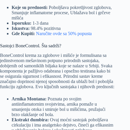
Koje su prednosti:
Poboljšava pokretljivost zglobova,
Smanjuje inflamatorne procese, Ublažava bol i grčeve
mišića
Isporuku:
1-3 dana
Iskustva:
98.4% pozitivna
Gde Kupiti:
Naručite ovde sa 50% popusta
Sastojci BoneControl. Šta sadrži?
BoneControl krema za zglobove i mišiće je formulisana sa
jedinstvenom mešavinom potpuno prirodnih sastojaka,
dobijenih od samoniklih biljaka koje se nalaze u Srbiji. Svaka
komponenta je pažljivo odabrana i opsežno testirana kako bi
se osigurala sigurnost i efikasnost. Prirodni sastav kreme
značajno doprinosi njenoj sposobnosti da ublaži bol i poboljša
funkciju zglobova. Evo ključnih sastojaka i njihovih prednosti:
Arnika Montana:
Poznata po svojim
antiinflamatornim svojstvima, arnika pomaže u
smanjenju otoka i smiruje bol u mišićima, pružajući
brzo olakšanje od bola.
Ekstrakt đumbira:
Ovaj moćni sastojak poboljšava
cirkulaciju i ima analgetsko dejstvo, čineći ga efikasnim