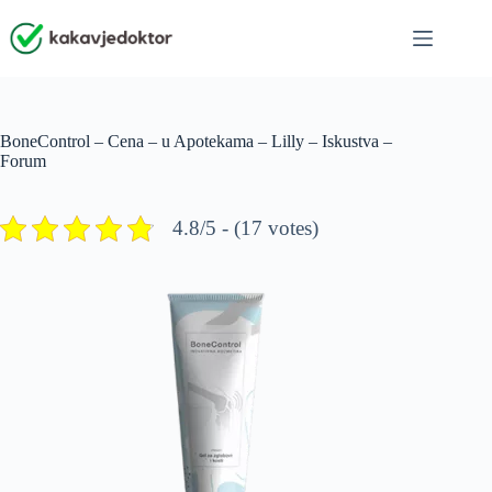
Skip
to
content
BoneControl – Cena – u Apotekama – Lilly – Iskustva –
Forum
4.8/5 - (17 votes)