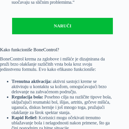
suočavaju sa sličnim problemima.“
NARUČI
Kako funkcioniše BoneControl?
BoneControl krema za zglobove i mišiće je dizajnirana da
pruži brzo olakšanje različitih vrsta bola kroz svoju
jedinstvenu formulu. Evo kako efikasno funkcioniše:
Trenutna aktivacija:
aktivni sastojci kreme se
aktiviraju u kontaktu sa kožom, omogućavajući brzo
delovanje na zahvaćenom području.
Regulacija bola:
Posebno cilja na različite tipove bola,
uključujući reumatski bol, išijas, artritis, grčeve mišića,
uganuća, diskus hernije i još mnogo toga, pružajući
olakšanje za širok spektar stanja.
Rapid Relief:
Korisnici mogu očekivati trenutno
ublažavanje bola i nelagodnosti nakon primene, što ga
čini pogodnim za hitne situacije.