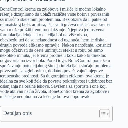
BoneControl krema za zglobove i mišiće je moćno lokalno
rešenje dizajnirano da ublaži različite vrste bolova povezanih
sa mišićno-skeletnim problemima. Bez obzira da li patite od
reumatskog bola, artritisa, išijasa ili grčeva mišića, ova krema
vam može pružiti trenutno olakšanje. Njegova jedinstvena
formulacija deluje tako da cilja bol na više nivoa,
obezbeđujući da se nelagodnost od uganuća, hernije diska i
drugih povreda efikasno upravlja. Nakon nanošenja, korisnici
mogu očekivati da osete umirujući efekat u roku od samo
nekoliko minuta, jer krema prodire u kožu kako bi direktno
odgovorila na izvor bola. Pored toga, BoneControl pomaže u
sprečavanju potencijalnog širenja infekcija u slučaju problema
povezanih sa zglobovima, dodatno povećavajući njegove
terapeutske prednosti. Sa dugotrajnim efektom, ova krema je
idealna za sve koji žele da povrate pokretljivost i udobnost bez
oslanjanja na oralne lekove. Savršena za sportiste i one koji
vode aktivan način života, BoneControl krema za zglobove i
mišiće je neophodna za lečenje bolova i oporavak.
Detaljan opis