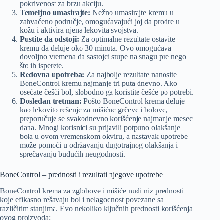
pokrivenost za brzu akciju.
Temeljno umasirajte:
Nežno umasirajte kremu u
zahvaćeno područje, omogućavajući joj da prodre u
kožu i aktivira njena lekovita svojstva.
Pustite da odstoji:
Za optimalne rezultate ostavite
kremu da deluje oko 30 minuta. Ovo omogućava
dovoljno vremena da sastojci stupe na snagu pre nego
što ih isperete.
Redovna upotreba:
Za najbolje rezultate nanosite
BoneControl kremu najmanje tri puta dnevno. Ako
osećate češći bol, slobodno ga koristite češće po potrebi.
Dosledan tretman:
Pošto BoneControl krema deluje
kao lekovito rešenje za mišićne grčeve i bolove,
preporučuje se svakodnevno korišćenje najmanje mesec
dana. Mnogi korisnici su prijavili potpuno olakšanje
bola u ovom vremenskom okviru, a nastavak upotrebe
može pomoći u održavanju dugotrajnog olakšanja i
sprečavanju budućih neugodnosti.
BoneControl – prednosti i rezultati njegove upotrebe
BoneControl krema za zglobove i mišiće nudi niz prednosti
koje efikasno rešavaju bol i nelagodnost povezane sa
različitim stanjima. Evo nekoliko ključnih prednosti korišćenja
ovog proizvoda: