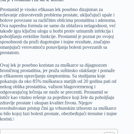
Prostamid je visoko efikasan lek posebno dizajniran za
rešavanje zdravstvenih problema prostate, uključujući upale i
bolove povezane sa različitim oblicima prostatitisa i adenoma.
Ova napredna formula ne samo da ublažava nelagodnost, već
takođe igra ključnu ulogu u borbi protiv urinarnih infekcija i
poboljšanju erektilne funkcije. Prostamid je poznat po svojoj
sposobnosti da pruži dugotrajne i trajne rezultate, značajno
smanjujući verovatnoću ponavljanja bolesti povezanih sa
prostatom.
Ovaj lek je posebno koristan za muškarce sa dijagnozom
hroničnog prostatitisa, jer pruža suštinsko olakšanje i pomaže
u efikasnom upravljanju simptomima. Sa studijama koje
pokazuju da oko 85% muškaraca starijih od 20 godina pati od
nekog oblika prostatitisa, važnost blagovremenog i
odgovarajućeg lečenja ne može se preceniti. Prostamid se
ističe kao vitalno rešenje za pojedince koji žele da poboljšaju
zdravlje prostate i ukupan kvalitet života. Njegov
sveobuhvatan pristup čini ga vrhunskim izborom za muškarce
u bilo kojoj fazi bolesti prostate, obezbeđujući trenutne i trajne
koristi.\