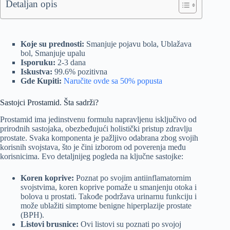
Detaljan opis
Koje su prednosti:
Smanjuje pojavu bola, Ublažava
bol, Smanjuje upalu
Isporuku:
2-3 dana
Iskustva:
99.6% pozitivna
Gde Kupiti:
Naručite ovde sa 50% popusta
Sastojci Prostamid. Šta sadrži?
Prostamid ima jedinstvenu formulu napravljenu isključivo od
prirodnih sastojaka, obezbeđujući holistički pristup zdravlju
prostate. Svaka komponenta je pažljivo odabrana zbog svojih
korisnih svojstava, što je čini izborom od poverenja među
korisnicima. Evo detaljnijeg pogleda na ključne sastojke:
Koren koprive:
Poznat po svojim antiinflamatornim
svojstvima, koren koprive pomaže u smanjenju otoka i
bolova u prostati. Takođe podržava urinarnu funkciju i
može ublažiti simptome benigne hiperplazije prostate
(BPH).
Listovi brusnice:
Ovi listovi su poznati po svojoj