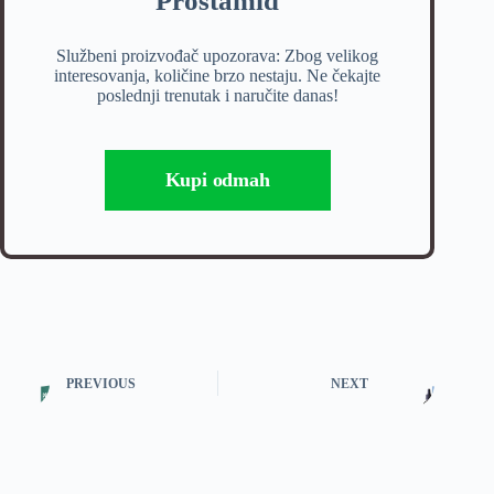
Prostamid
Službeni proizvođač upozorava: Zbog velikog
interesovanja, količine brzo nestaju. Ne čekajte
poslednji trenutak i naručite danas!
Kupi odmah
PREVIOUS
NEXT