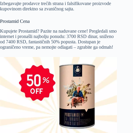
Izbegavajte prodavce trećih strana i falsifikovane proizvode
kupovinom direktno sa zvaničnog sajta.
Prostamid Cena
Kupujete Prostamid? Pazite na naduvane cene! Pregledali smo
internet i pronašli najbolju ponudu: 3700 RSD dinar, sniženo
od 7400 RSD, fantastičnih 50% popusta. Dostupan je
ograničeno vreme, pa nemojte odlagati – zgrabite ga odmah!