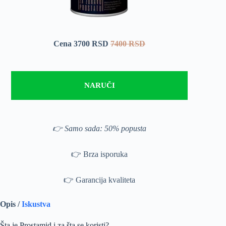
Cena 3700 RSD
7400 RSD
NARUČI
👉 Samo sada: 50% popusta
👉 Brza isporuka
👉 Garancija kvaliteta
Opis /
Iskustva
Šta je Prostamid i za šta se koristi?