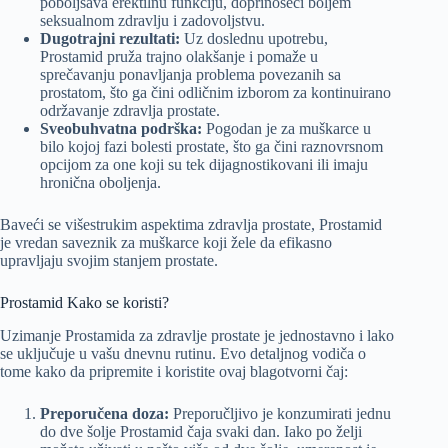
poboljšava erektilnu funkciju, doprinoseći boljem
seksualnom zdravlju i zadovoljstvu.
Dugotrajni rezultati:
Uz doslednu upotrebu,
Prostamid pruža trajno olakšanje i pomaže u
sprečavanju ponavljanja problema povezanih sa
prostatom, što ga čini odličnim izborom za kontinuirano
održavanje zdravlja prostate.
Sveobuhvatna podrška:
Pogodan je za muškarce u
bilo kojoj fazi bolesti prostate, što ga čini raznovrsnom
opcijom za one koji su tek dijagnostikovani ili imaju
hronična oboljenja.
Baveći se višestrukim aspektima zdravlja prostate, Prostamid
je vredan saveznik za muškarce koji žele da efikasno
upravljaju svojim stanjem prostate.
Prostamid Kako se koristi?
Uzimanje Prostamida za zdravlje prostate je jednostavno i lako
se uključuje u vašu dnevnu rutinu. Evo detaljnog vodiča o
tome kako da pripremite i koristite ovaj blagotvorni čaj:
Preporučena doza:
Preporučljivo je konzumirati jednu
do dve šolje Prostamid čaja svaki dan. Iako po želji