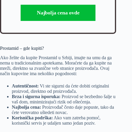
Najbolja cena ovde
Prostamid – gde kupiti?
Ako želite da kupite Prostamid u Srbiji, imajte na umu da ga
nema u tradicionalnim apotekama. Moraćete da ga kupite na
mreži, direktno sa zvanične veb stranice proizvođača. Ovaj
način kupovine ima nekoliko pogodnosti:
Autentičnost:
Vi ste sigurni da ćete dobiti originalni
proizvod, direktno od proizvođača.
Brza i sigurna isporuka:
Proizvod se bezbedno šalje u
vaš dom, minimizirajući rizik od oštećenja.
Najbolja cena:
Proizvođač često daje popuste, tako da
ćete verovatno uštedeti novac.
Korisnička podrška:
Ako vam zatreba pomoć,
korisnički servis je udaljen samo jedan poziv.