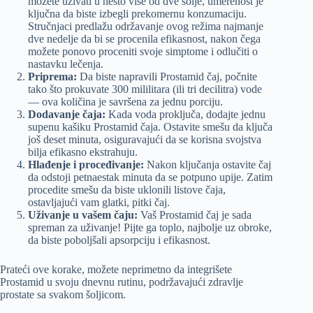
možete uživati u nešto više od dve šolje, umerenost je
ključna da biste izbegli prekomernu konzumaciju.
Stručnjaci predlažu održavanje ovog režima najmanje
dve nedelje da bi se procenila efikasnost, nakon čega
možete ponovo proceniti svoje simptome i odlučiti o
nastavku lečenja.
Priprema:
Da biste napravili Prostamid čaj, počnite
tako što prokuvate 300 mililitara (ili tri decilitra) vode
— ova količina je savršena za jednu porciju.
Dodavanje čaja:
Kada voda proključa, dodajte jednu
supenu kašiku Prostamid čaja. Ostavite smešu da ključa
još deset minuta, osiguravajući da se korisna svojstva
bilja efikasno ekstrahuju.
Hlađenje i proceđivanje:
Nakon ključanja ostavite čaj
da odstoji petnaestak minuta da se potpuno upije. Zatim
procedite smešu da biste uklonili listove čaja,
ostavljajući vam glatki, pitki čaj.
Uživanje u vašem čaju:
Vaš Prostamid čaj je sada
spreman za uživanje! Pijte ga toplo, najbolje uz obroke,
da biste poboljšali apsorpciju i efikasnost.
Prateći ove korake, možete neprimetno da integrišete
Prostamid u svoju dnevnu rutinu, podržavajući zdravlje
prostate sa svakom šoljicom.