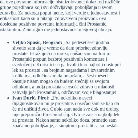
da ove povratne informacije nisu izolovane; dolazi od različite
grupe pojedinaca koji svi doživljavaju poboljšanja u svom
zdravlju. Za nekoga poput mene, koji veruje u jednostavnost i
efikasnost kada su u pitanju zdravstveni proizvodi, ova
dosledna pozitivna povratna informacija čini Prostamid
istaknutim. Zaintrigira me jednostavnost njegovog uticaja.
Veljko Spasić, Beograd:
„Sa pedeset šest godina
shvatio sam da je vreme da dam prioritet zdravlju
prostate. Istražujući na mreži, naišao sam na forum
Prostamid prepun bezbroj pozitivnih komentara i
svedočenja. Korisnici su ga hvalili kao najbolji dostupni
lek za prostatu , sa brojnim nagradama i izvanrednim
kritikama, odlučio sam da pokušam, a šest meseci
kasnije nisam mogao da budem srećniji sa svojom
odlukom, a moja prostata se oseća zdravo u mladosti,
zahvaljujući Prostamidu, održavam svoje blagostanje!
Ivan Đurić, Pirot:
„Pre nekoliko meseci
dijagnostikovan mi je prostatitis i osećao sam se kao da
će mi uništiti život. Gubio sam nadu sve dok mi urolog
nije preporučio Prostamid čaj. Ovo je zaista najbolji lek
za prostatu. Nakon samo nekoliko doza, primetio sam
značajno poboljšanje, a simptomi prostatitisa su nestali.