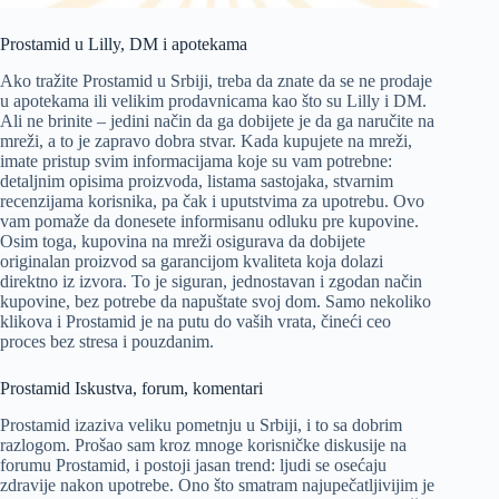
Prostamid u Lilly, DM i apotekama
Ako tražite Prostamid u Srbiji, treba da znate da se ne prodaje
u apotekama ili velikim prodavnicama kao što su Lilly i DM.
Ali ne brinite – jedini način da ga dobijete je da ga naručite na
mreži, a to je zapravo dobra stvar. Kada kupujete na mreži,
imate pristup svim informacijama koje su vam potrebne:
detaljnim opisima proizvoda, listama sastojaka, stvarnim
recenzijama korisnika, pa čak i uputstvima za upotrebu. Ovo
vam pomaže da donesete informisanu odluku pre kupovine.
Osim toga, kupovina na mreži osigurava da dobijete
originalan proizvod sa garancijom kvaliteta koja dolazi
direktno iz izvora. To je siguran, jednostavan i zgodan način
kupovine, bez potrebe da napuštate svoj dom. Samo nekoliko
klikova i Prostamid je na putu do vaših vrata, čineći ceo
proces bez stresa i pouzdanim.
Prostamid Iskustva, forum, komentari
Prostamid izaziva veliku pometnju u Srbiji, i to sa dobrim
razlogom. Prošao sam kroz mnoge korisničke diskusije na
forumu Prostamid, i postoji jasan trend: ljudi se osećaju
zdravije nakon upotrebe. Ono što smatram najupečatljivijim je