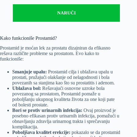
NARUČI
Kako funkcioniše Prostamid?
Prostamid je moćan lek za prostatu dizajniran da efikasno
rešava različite probleme sa prostatom. Evo kako to
funkcioniše:
Smanjuje upalu:
Prostamid cilja i ublažava upalu u
prostati, pružajući olakšanje od nelagodnosti i bola
povezanih sa stanjima kao što su prostatitis i adenom.
Ublažava bol:
Rešavajući osnovne uzroke bola
povezanog sa prostatom, Prostamid pomaže u
poboljšanju ukupnog kvaliteta života za one koji pate
od bolesti prostate.
Bori se protiv urinarnih infekcija:
Ovaj proizvod je
posebno efikasan protiv urinarnih infekcija, pomažući u
obnavljanju zdravlja urinarnog trakta i sprečavanju
komplikacija.
Poboljšava kvalitet erekcije:
pokazalo se da prostamid