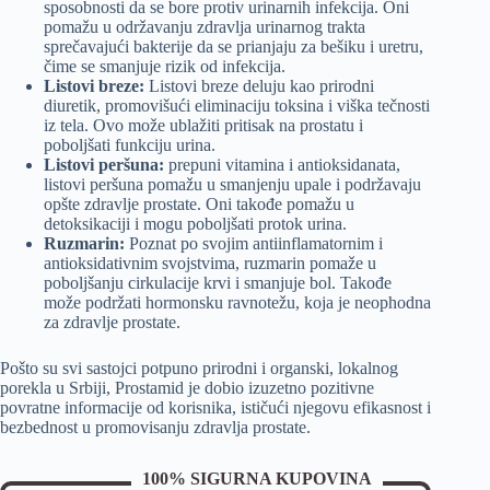
sposobnosti da se bore protiv urinarnih infekcija. Oni
pomažu u održavanju zdravlja urinarnog trakta
sprečavajući bakterije da se prianjaju za bešiku i uretru,
čime se smanjuje rizik od infekcija.
Listovi breze:
Listovi breze deluju kao prirodni
diuretik, promovišući eliminaciju toksina i viška tečnosti
iz tela. Ovo može ublažiti pritisak na prostatu i
poboljšati funkciju urina.
Listovi peršuna:
prepuni vitamina i antioksidanata,
listovi peršuna pomažu u smanjenju upale i podržavaju
opšte zdravlje prostate. Oni takođe pomažu u
detoksikaciji i mogu poboljšati protok urina.
Ruzmarin:
Poznat po svojim antiinflamatornim i
antioksidativnim svojstvima, ruzmarin pomaže u
poboljšanju cirkulacije krvi i smanjuje bol. Takođe
može podržati hormonsku ravnotežu, koja je neophodna
za zdravlje prostate.
Pošto su svi sastojci potpuno prirodni i organski, lokalnog
porekla u Srbiji, Prostamid je dobio izuzetno pozitivne
povratne informacije od korisnika, ističući njegovu efikasnost i
bezbednost u promovisanju zdravlja prostate.
100% SIGURNA KUPOVINA