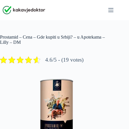
Skip
to
content
Prostamid – Cena – Gde kupiti u Srbiji? – u Apotekama –
Lilly – DM
4.6/5 - (19 votes)