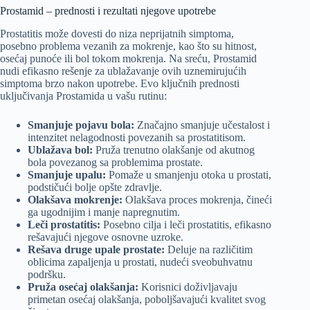
Prostamid – prednosti i rezultati njegove upotrebe
Prostatitis može dovesti do niza neprijatnih simptoma,
posebno problema vezanih za mokrenje, kao što su hitnost,
osećaj punoće ili bol tokom mokrenja. Na sreću, Prostamid
nudi efikasno rešenje za ublažavanje ovih uznemirujućih
simptoma brzo nakon upotrebe. Evo ključnih prednosti
uključivanja Prostamida u vašu rutinu:
Smanjuje pojavu bola:
Značajno smanjuje učestalost i
intenzitet nelagodnosti povezanih sa prostatitisom.
Ublažava bol:
Pruža trenutno olakšanje od akutnog
bola povezanog sa problemima prostate.
Smanjuje upalu:
Pomaže u smanjenju otoka u prostati,
podstičući bolje opšte zdravlje.
Olakšava mokrenje:
Olakšava proces mokrenja, čineći
ga ugodnijim i manje napregnutim.
Leči prostatitis:
Posebno cilja i leči prostatitis, efikasno
rešavajući njegove osnovne uzroke.
Rešava druge upale prostate:
Deluje na različitim
oblicima zapaljenja u prostati, nudeći sveobuhvatnu
podršku.
Pruža osećaj olakšanja:
Korisnici doživljavaju
primetan osećaj olakšanja, poboljšavajući kvalitet svog