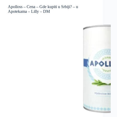
Apolloss – Cena – Gde kupiti u Srbiji? – u
Apotekama – Lilly – DM