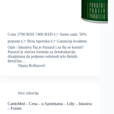
Cena 3700 RSD 7400 RSD 👉 Samo sada: 50%
popusta 👉 Brza isporuka 👉 Garancija kvaliteta
Opis / Iskustva Šta je Parazol i za šta se koristi?
Parazol je moćna formula za detoksikaciju
dizajnirana da potpuno oslobodi telo štetnih
štetočina…
Tijana Božinović
Srce zdravlja
CardoMed – Cena – u Apotekama – Lilly – Iskustva
– Forum