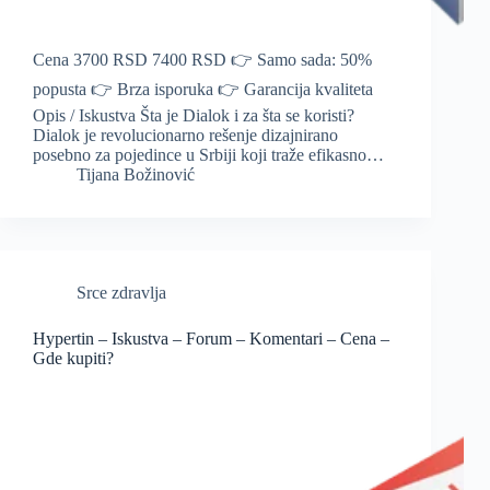
Cena 3700 RSD 7400 RSD 👉 Samo sada: 50%
popusta 👉 Brza isporuka 👉 Garancija kvaliteta
Opis / Iskustva Šta je Dialok i za šta se koristi?
Dialok je revolucionarno rešenje dizajnirano
posebno za pojedince u Srbiji koji traže efikasno…
Tijana Božinović
Srce zdravlja
Hypertin – Iskustva – Forum – Komentari – Cena –
Gde kupiti?