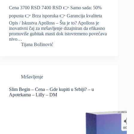
Cena 3700 RSD 7400 RSD 👉 Samo sada: 50%
popusta 👉 Brza isporuka 👉 Garancija kvaliteta
Opis / Iskustva Apolloss – Šta je to? Apolloss je
inovativni čaj za mršavljenje dizajniran da efikasno
promoviše gubitak masti dok istovremeno povećava
nivo…
Tijana Božinović
Mršavljenje
Slim Begin – Cena – Gde kupiti u Srbiji? – u
Apotekama – Lilly – DM