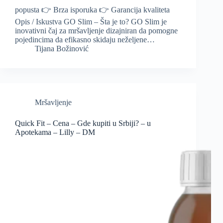
popusta 👉 Brza isporuka 👉 Garancija kvaliteta
Opis / Iskustva GO Slim – Šta je to? GO Slim je
inovativni čaj za mršavljenje dizajniran da pomogne
pojedincima da efikasno skidaju neželjene…
Tijana Božinović
Mršavljenje
Quick Fit – Cena – Gde kupiti u Srbiji? – u
Apotekama – Lilly – DM