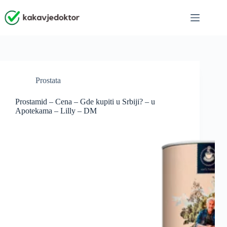
Skip
to
content
Prostata
Prostamid – Cena – Gde kupiti u Srbiji? – u
Apotekama – Lilly – DM