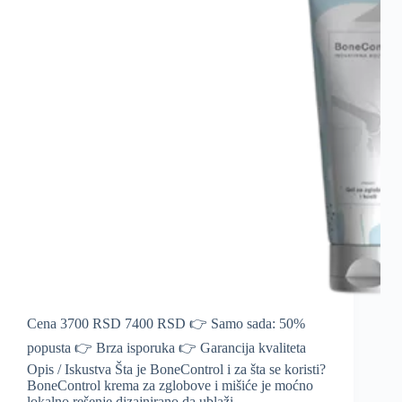
Cena 3700 RSD 7400 RSD 👉 Samo sada: 50%
popusta 👉 Brza isporuka 👉 Garancija kvaliteta
Opis / Iskustva Šta je BoneControl i za šta se koristi?
BoneControl krema za zglobove i mišiće je moćno
lokalno rešenje dizajnirano da ublaži…