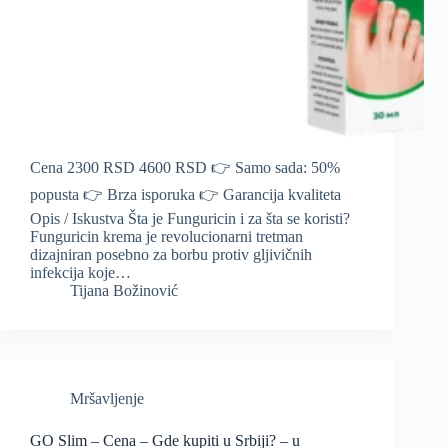
Cena 2300 RSD 4600 RSD 👉 Samo sada: 50%
popusta 👉 Brza isporuka 👉 Garancija kvaliteta
Opis / Iskustva Šta je Funguricin i za šta se koristi?
Funguricin krema je revolucionarni tretman
dizajniran posebno za borbu protiv gljivičnih
infekcija koje…
Tijana Božinović
Mršavljenje
GO Slim – Cena – Gde kupiti u Srbiji? – u