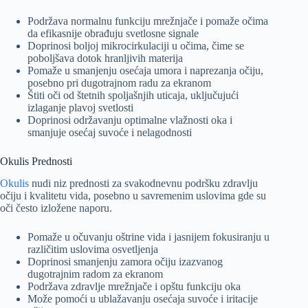
Podržava normalnu funkciju mrežnjače i pomaže očima
da efikasnije obrađuju svetlosne signale
Doprinosi boljoj mikrocirkulaciji u očima, čime se
poboljšava dotok hranljivih materija
Pomaže u smanjenju osećaja umora i naprezanja očiju,
posebno pri dugotrajnom radu za ekranom
Štiti oči od štetnih spoljašnjih uticaja, uključujući
izlaganje plavoj svetlosti
Doprinosi održavanju optimalne vlažnosti oka i
smanjuje osećaj suvoće i nelagodnosti
Okulis Prednosti
Okulis
nudi niz prednosti za svakodnevnu podršku zdravlju
očiju i kvalitetu vida, posebno u savremenim uslovima gde su
oči često izložene naporu.
Pomaže u očuvanju oštrine vida i jasnijem fokusiranju u
različitim uslovima osvetljenja
Doprinosi smanjenju zamora očiju izazvanog
dugotrajnim radom za ekranom
Podržava zdravlje mrežnjače i opštu funkciju oka
Može pomoći u ublažavanju osećaja suvoće i iritacije