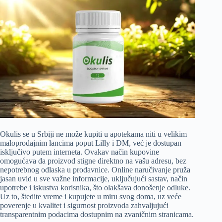
Okulis se u Srbiji ne može kupiti u apotekama niti u velikim
maloprodajnim lancima poput Lilly i DM, već je dostupan
isključivo putem interneta. Ovakav način kupovine
omogućava da proizvod stigne direktno na vašu adresu, bez
nepotrebnog odlaska u prodavnice. Online naručivanje pruža
jasan uvid u sve važne informacije, uključujući sastav, način
upotrebe i iskustva korisnika, što olakšava donošenje odluke.
Uz to, štedite vreme i kupujete u miru svog doma, uz veće
poverenje u kvalitet i sigurnost proizvoda zahvaljujući
transparentnim podacima dostupnim na zvaničnim stranicama.