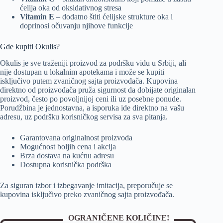
ćelija oka od oksidativnog stresa
Vitamin E
– dodatno štiti ćelijske strukture oka i
doprinosi očuvanju njihove funkcije
Gde kupiti Okulis?
Okulis je sve traženiji proizvod za podršku vidu u Srbiji, ali
nije dostupan u lokalnim apotekama i može se kupiti
isključivo putem zvaničnog sajta proizvođača. Kupovina
direktno od proizvođača pruža sigurnost da dobijate originalan
proizvod, često po povoljnijoj ceni ili uz posebne ponude.
Porudžbina je jednostavna, a isporuka ide direktno na vašu
adresu, uz podršku korisničkog servisa za sva pitanja.
Garantovana originalnost proizvoda
Mogućnost boljih cena i akcija
Brza dostava na kućnu adresu
Dostupna korisnička podrška
Za siguran izbor i izbegavanje imitacija, preporučuje se
kupovina isključivo preko zvaničnog sajta proizvođača.
OGRANIČENE KOLIČINE!