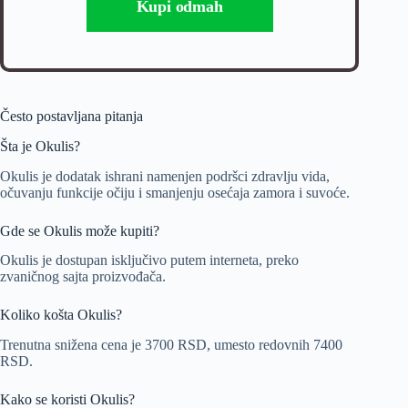
Kupi odmah
Često postavljana pitanja
Šta je Okulis?
Okulis je dodatak ishrani namenjen podršci zdravlju vida,
očuvanju funkcije očiju i smanjenju osećaja zamora i suvoće.
Gde se Okulis može kupiti?
Okulis je dostupan isključivo putem interneta, preko
zvaničnog sajta proizvođača.
Koliko košta Okulis?
Trenutna snižena cena je 3700 RSD, umesto redovnih 7400
RSD.
Kako se koristi Okulis?