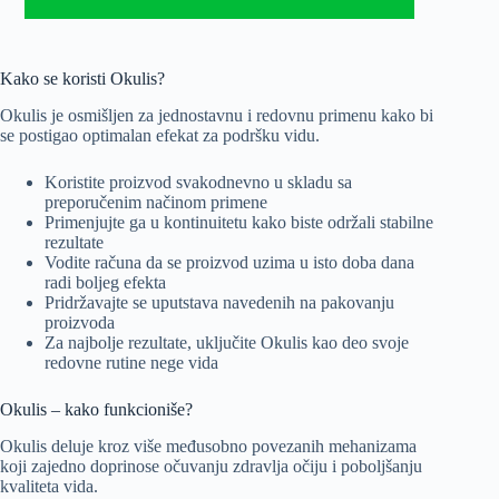
Kako se koristi Okulis?
Okulis je osmišljen za jednostavnu i redovnu primenu kako bi
se postigao optimalan efekat za podršku vidu.
Koristite proizvod svakodnevno u skladu sa
preporučenim načinom primene
Primenjujte ga u kontinuitetu kako biste održali stabilne
rezultate
Vodite računa da se proizvod uzima u isto doba dana
radi boljeg efekta
Pridržavajte se uputstava navedenih na pakovanju
proizvoda
Za najbolje rezultate, uključite Okulis kao deo svoje
redovne rutine nege vida
Okulis – kako funkcioniše?
Okulis deluje kroz više međusobno povezanih mehanizama
koji zajedno doprinose očuvanju zdravlja očiju i poboljšanju
kvaliteta vida.