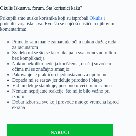
Okulis Iskustva, forum. Šta korisnici kažu?
Prikupili smo utiske korisnika koji su isprobali
Okulis
i
podelili svoja iskustva. Evo šta se najčešće ističe u njihovim
komentarima:
Primetio sam manje zamaranje očiju nakon dužeg rada
za računarom
Svidelo mi se što se lako uklapa u svakodnevnu rutinu
bez komplikacija
Nakon nekoliko nedelja korišćenja, osećaj suvoće u
očima mi se značajno smanjio
Pakovanje je praktično i jednostavno za upotrebu
Dopada mi se sastav jer deluje prirodno i blago
Vid mi deluje stabilnije, posebno u večernjim satima
Nemam neprijatne reakcije, što mi je bilo važno pri
izboru
Dobar izbor za sve koji provode mnogo vremena ispred
ekrana
NARUČI