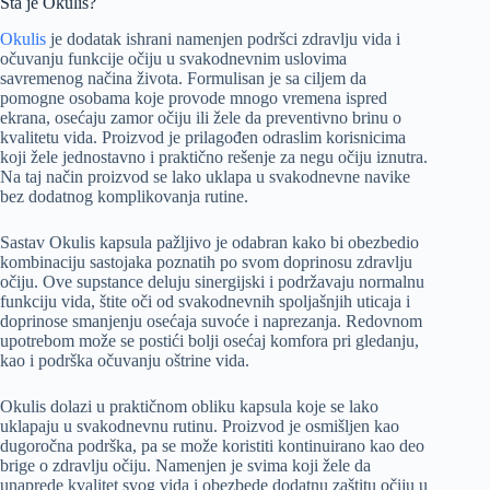
Šta je Okulis?
Okulis
je dodatak ishrani namenjen podršci zdravlju vida i
očuvanju funkcije očiju u svakodnevnim uslovima
savremenog načina života. Formulisan je sa ciljem da
pomogne osobama koje provode mnogo vremena ispred
ekrana, osećaju zamor očiju ili žele da preventivno brinu o
kvalitetu vida. Proizvod je prilagođen odraslim korisnicima
koji žele jednostavno i praktično rešenje za negu očiju iznutra.
Na taj način proizvod se lako uklapa u svakodnevne navike
bez dodatnog komplikovanja rutine.
Sastav Okulis kapsula pažljivo je odabran kako bi obezbedio
kombinaciju sastojaka poznatih po svom doprinosu zdravlju
očiju. Ove supstance deluju sinergijski i podržavaju normalnu
funkciju vida, štite oči od svakodnevnih spoljašnjih uticaja i
doprinose smanjenju osećaja suvoće i naprezanja. Redovnom
upotrebom može se postići bolji osećaj komfora pri gledanju,
kao i podrška očuvanju oštrine vida.
Okulis dolazi u praktičnom obliku kapsula koje se lako
uklapaju u svakodnevnu rutinu. Proizvod je osmišljen kao
dugoročna podrška, pa se može koristiti kontinuirano kao deo
brige o zdravlju očiju. Namenjen je svima koji žele da
unaprede kvalitet svog vida i obezbede dodatnu zaštitu očiju u