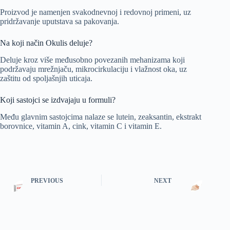
Proizvod je namenjen svakodnevnoj i redovnoj primeni, uz
pridržavanje uputstava sa pakovanja.
Na koji način Okulis deluje?
Deluje kroz više međusobno povezanih mehanizama koji
podržavaju mrežnjaču, mikrocirkulaciju i vlažnost oka, uz
zaštitu od spoljašnjih uticaja.
Koji sastojci se izdvajaju u formuli?
Među glavnim sastojcima nalaze se lutein, zeaksantin, ekstrakt
borovnice, vitamin A, cink, vitamin C i vitamin E.
PREVIOUS
NEXT