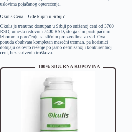
uslovima pojačanog opterećenja.
Okulis Cena – Gde kupiti u Srbiji?
Okulis je trenutno dostupan u Srbiji po sniženoj ceni od 3700
RSD, umesto redovnih 7400 RSD, što ga čini pristupačnim
izborom u poređenju sa sličnim proizvodima za vid. Ova
ponuda obuhvata kompletan mesečni tretman, pa korisnici
dobijaju celovito rešenje po jasno definisanoj i konkurentnoj
ceni, bez skrivenih troškova.
100% SIGURNA KUPOVINA