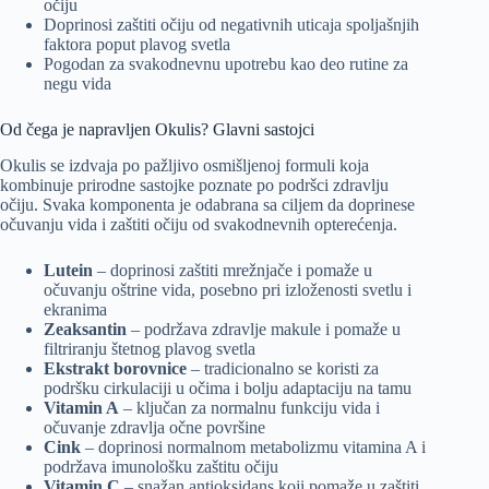
očiju
Doprinosi zaštiti očiju od negativnih uticaja spoljašnjih
faktora poput plavog svetla
Pogodan za svakodnevnu upotrebu kao deo rutine za
negu vida
Od čega je napravljen Okulis? Glavni sastojci
Okulis se izdvaja po pažljivo osmišljenoj formuli koja
kombinuje prirodne sastojke poznate po podršci zdravlju
očiju. Svaka komponenta je odabrana sa ciljem da doprinese
očuvanju vida i zaštiti očiju od svakodnevnih opterećenja.
Lutein
– doprinosi zaštiti mrežnjače i pomaže u
očuvanju oštrine vida, posebno pri izloženosti svetlu i
ekranima
Zeaksantin
– podržava zdravlje makule i pomaže u
filtriranju štetnog plavog svetla
Ekstrakt borovnice
– tradicionalno se koristi za
podršku cirkulaciji u očima i bolju adaptaciju na tamu
Vitamin A
– ključan za normalnu funkciju vida i
očuvanje zdravlja očne površine
Cink
– doprinosi normalnom metabolizmu vitamina A i
podržava imunološku zaštitu očiju
Vitamin C
– snažan antioksidans koji pomaže u zaštiti