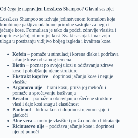
Od čega je napravljen LossLess Shampoo? Glavni sastojci
LossLess Shampoo se izdvaja jedinstvenom formulom koja
kombinuje pažljivo odabrane prirodne sastojke za negu i
jačanje kose. Formulisan je tako da podrži zdravlje vlasišta i
doprinese jačoj, otpornijoj kosi. Svaki sastojak ima svoju
ulogu u postizanju vidljivo boljeg izgleda i kvaliteta kose.
Kofein
– pomaže u stimulaciji korena dlake i podržava
jačanje kose od samog temena
Biotin
– poznat po svojoj ulozi u održavanju zdrave
kose i poboljšanju njene strukture
Ekstrakt koprive
– doprinosi jačanju kose i neguje
vlasište
Arganovo ulje
– hrani kosu, pruža joj mekoću i
pomaže u sprečavanju isušivanja
Keratin
– pomaže u obnavljanju oštećene strukture
vlasi i daje kosi snagu i elastičnost
Pantenol
– hidrira kosu i doprinosi njenom sjaju i
glatkoći
Aloe vera
– umiruje vlasište i pruža dodatnu hidrataciju
Ricinusovo ulje
– podržava jačanje kose i doprinosi
njenoj punoći