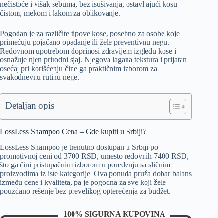
nečistoće i višak sebuma, bez isušivanja, ostavljajući kosu
čistom, mekom i lakom za oblikovanje.
Pogodan je za različite tipove kose, posebno za osobe koje
primećuju pojačano opadanje ili žele preventivnu negu.
Redovnom upotrebom doprinosi zdravijem izgledu kose i
osnažuje njen prirodni sjaj. Njegova lagana tekstura i prijatan
osećaj pri korišćenju čine ga praktičnim izborom za
svakodnevnu rutinu nege.
Detaljan opis
LossLess Shampoo Cena – Gde kupiti u Srbiji?
LossLess Shampoo je trenutno dostupan u Srbiji po
promotivnoj ceni od 3700 RSD, umesto redovnih 7400 RSD,
što ga čini pristupačnim izborom u poređenju sa sličnim
proizvodima iz iste kategorije. Ova ponuda pruža dobar balans
između cene i kvaliteta, pa je pogodna za sve koji žele
pouzdano rešenje bez prevelikog opterećenja za budžet.
100% SIGURNA KUPOVINA