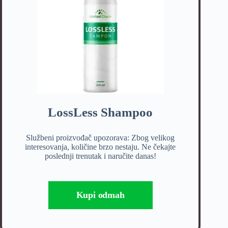
LossLess Shampoo
Službeni proizvođač upozorava: Zbog velikog
interesovanja, količine brzo nestaju. Ne čekajte
poslednji trenutak i naručite danas!
Kupi odmah