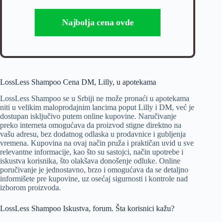
Najbolja cena ovde
LossLess Shampoo Cena DM, Lilly, u apotekama
LossLess Shampoo se u Srbiji ne može pronaći u apotekama
niti u velikim maloprodajnim lancima poput Lilly i DM, već je
dostupan isključivo putem online kupovine. Naručivanje
preko interneta omogućava da proizvod stigne direktno na
vašu adresu, bez dodatnog odlaska u prodavnice i gubljenja
vremena. Kupovina na ovaj način pruža i praktičan uvid u sve
relevantne informacije, kao što su sastojci, način upotrebe i
iskustva korisnika, što olakšava donošenje odluke. Online
poručivanje je jednostavno, brzo i omogućava da se detaljno
informišete pre kupovine, uz osećaj sigurnosti i kontrole nad
izborom proizvoda.
LossLess Shampoo Iskustva, forum. Šta korisnici kažu?