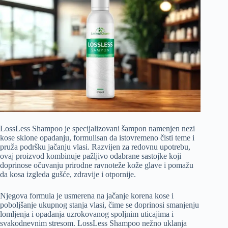
LossLess Shampoo je specijalizovani šampon namenjen nezi
kose sklone opadanju, formulisan da istovremeno čisti teme i
pruža podršku jačanju vlasi. Razvijen za redovnu upotrebu,
ovaj proizvod kombinuje pažljivo odabrane sastojke koji
doprinose očuvanju prirodne ravnoteže kože glave i pomažu
da kosa izgleda gušće, zdravije i otpornije.
Njegova formula je usmerena na jačanje korena kose i
poboljšanje ukupnog stanja vlasi, čime se doprinosi smanjenju
lomljenja i opadanja uzrokovanog spoljnim uticajima i
svakodnevnim stresom. LossLess Shampoo nežno uklanja