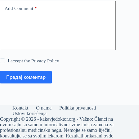
Add Comment
*
I accept the
Privacy Policy
Предај коментар
Kontakt
O nama
Politika privatnosti
Uslovi korišćenja
Copyright © 2026 - kakavjedoktor.org - Važno: Članci na
ovom sajtu su samo u informativne svrhe i nisu zamena za
profesionalnu medicinsku negu. Nemojte se samo-liječiti,
konsultujte se sa svojim lekarom. Rezultati prikazani ovde