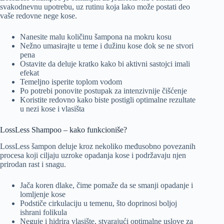
svakodnevnu upotrebu, uz rutinu koja lako može postati deo
vaše redovne nege kose.
Nanesite malu količinu šampona na mokru kosu
Nežno umasirajte u teme i dužinu kose dok se ne stvori
pena
Ostavite da deluje kratko kako bi aktivni sastojci imali
efekat
Temeljno isperite toplom vodom
Po potrebi ponovite postupak za intenzivnije čišćenje
Koristite redovno kako biste postigli optimalne rezultate
u nezi kose i vlasišta
LossLess Shampoo – kako funkcioniše?
LossLess šampon deluje kroz nekoliko međusobno povezanih
procesa koji ciljaju uzroke opadanja kose i podržavaju njen
prirodan rast i snagu.
Jača koren dlake, čime pomaže da se smanji opadanje i
lomljenje kose
Podstiče cirkulaciju u temenu, što doprinosi boljoj
ishrani folikula
Neguje i hidrira vlasište, stvarajući optimalne uslove za