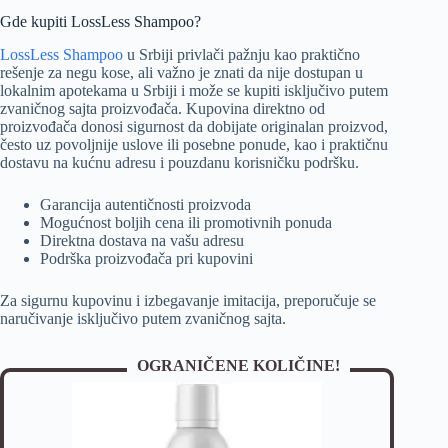
Gde kupiti LossLess Shampoo?
LossLess Shampoo
u Srbiji privlači pažnju kao praktično
rešenje za negu kose, ali važno je znati da nije dostupan u
lokalnim apotekama u Srbiji i može se kupiti isključivo putem
zvaničnog sajta proizvođača. Kupovina direktno od
proizvođača donosi sigurnost da dobijate originalan proizvod,
često uz povoljnije uslove ili posebne ponude, kao i praktičnu
dostavu na kućnu adresu i pouzdanu korisničku podršku.
Garancija autentičnosti proizvoda
Mogućnost boljih cena ili promotivnih ponuda
Direktna dostava na vašu adresu
Podrška proizvođača pri kupovini
Za sigurnu kupovinu i izbegavanje imitacija, preporučuje se
naručivanje isključivo putem zvaničnog sajta.
OGRANIČENE KOLIČINE!