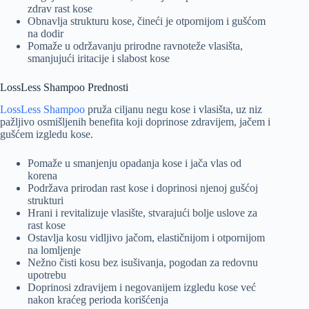
zdrav rast kose
Obnavlja strukturu kose, čineći je otpornijom i gušćom
na dodir
Pomaže u održavanju prirodne ravnoteže vlasišta,
smanjujući iritacije i slabost kose
LossLess Shampoo Prednosti
LossLess Shampoo
pruža ciljanu negu kose i vlasišta, uz niz
pažljivo osmišljenih benefita koji doprinose zdravijem, jačem i
gušćem izgledu kose.
Pomaže u smanjenju opadanja kose i jača vlas od
korena
Podržava prirodan rast kose i doprinosi njenoj gušćoj
strukturi
Hrani i revitalizuje vlasište, stvarajući bolje uslove za
rast kose
Ostavlja kosu vidljivo jačom, elastičnijom i otpornijom
na lomljenje
Nežno čisti kosu bez isušivanja, pogodan za redovnu
upotrebu
Doprinosi zdravijem i negovanijem izgledu kose već
nakon kraćeg perioda korišćenja