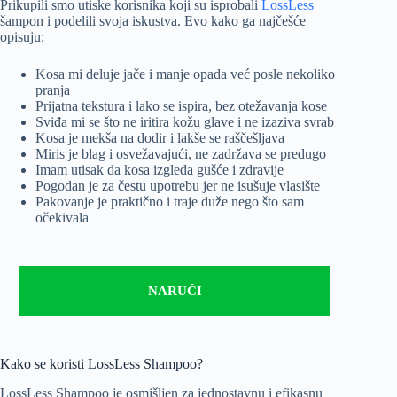
Prikupili smo utiske korisnika koji su isprobali
LossLess
šampon i podelili svoja iskustva. Evo kako ga najčešće
opisuju:
Kosa mi deluje jače i manje opada već posle nekoliko
pranja
Prijatna tekstura i lako se ispira, bez otežavanja kose
Sviđa mi se što ne iritira kožu glave i ne izaziva svrab
Kosa je mekša na dodir i lakše se raščešljava
Miris je blag i osvežavajući, ne zadržava se predugo
Imam utisak da kosa izgleda gušće i zdravije
Pogodan je za čestu upotrebu jer ne isušuje vlasište
Pakovanje je praktično i traje duže nego što sam
očekivala
NARUČI
Kako se koristi LossLess Shampoo?
LossLess Shampoo je osmišljen za jednostavnu i efikasnu