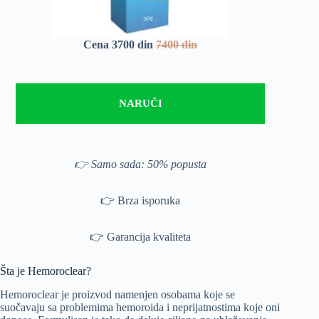
Cena 3700 din
7400 din
NARUČI
👉 Samo sada: 50% popusta
👉 Brza isporuka
👉 Garancija kvaliteta
Šta je Hemoroclear?
Hemoroclear je proizvod namenjen osobama koje se
suočavaju sa problemima hemoroida i neprijatnostima koje oni