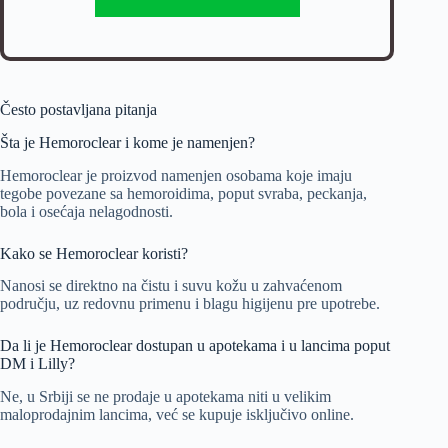
Često postavljana pitanja
Šta je Hemoroclear i kome je namenjen?
Hemoroclear je proizvod namenjen osobama koje imaju
tegobe povezane sa hemoroidima, poput svraba, peckanja,
bola i osećaja nelagodnosti.
Kako se Hemoroclear koristi?
Nanosi se direktno na čistu i suvu kožu u zahvaćenom
području, uz redovnu primenu i blagu higijenu pre upotrebe.
Da li je Hemoroclear dostupan u apotekama i u lancima poput
DM i Lilly?
Ne, u Srbiji se ne prodaje u apotekama niti u velikim
maloprodajnim lancima, već se kupuje isključivo online.