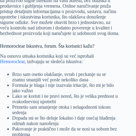
da proizvod stigne direktno na vašu adresu, bez odlaska u
prodavnice i gubljenja vremena. Online naručivanje pruža
pristup detaljnim informacijama o proizvodu, sastavu, načinu
upotrebe i iskustvima korisnika, što olakšava donošenje
sigurne odluke. Sve možete obaviti brzo i jednostavno, uz
veću kontrolu nad izborom i dodatno poverenje u kvalitet i
bezbednost proizvoda koji naručujete iz udobnosti svog doma.
Hemoroclear Iskustva, forum. Šta korisnici kažu?
Na osnovu utisaka korisnika koji su već isprobali
Hemoroclear
, izdvajaju se sledeća iskustva:
Brzo sam osetio olakšanje, svrab i peckanje su se
znatno smanjili već posle nekoliko dana
Formula je blaga i nije izazvala iritacije, što mi je bilo
jako važno
Lako se koristi i ne pravi nered, što je velika prednost u
svakodnevnoj upotrebi
Primetio sam smanjenje otoka i nelagodnosti tokom
sedenja
Dopada mi se što deluje lokalno i daje osećaj hlađenja
odmah nakon nanošenja
Pakovanje je praktično i može da se nosi sa sobom bez
problema