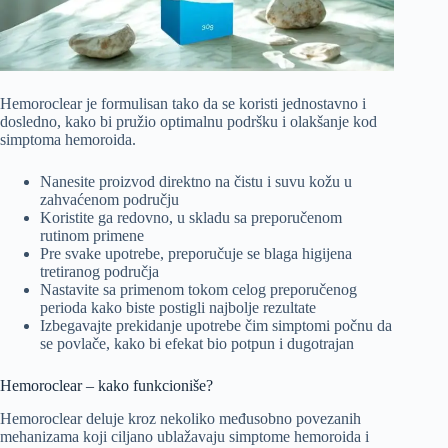
Hemoroclear je formulisan tako da se koristi jednostavno i
dosledno, kako bi pružio optimalnu podršku i olakšanje kod
simptoma hemoroida.
Nanesite proizvod direktno na čistu i suvu kožu u
zahvaćenom području
Koristite ga redovno, u skladu sa preporučenom
rutinom primene
Pre svake upotrebe, preporučuje se blaga higijena
tretiranog područja
Nastavite sa primenom tokom celog preporučenog
perioda kako biste postigli najbolje rezultate
Izbegavajte prekidanje upotrebe čim simptomi počnu da
se povlače, kako bi efekat bio potpun i dugotrajan
Hemoroclear – kako funkcioniše?
Hemoroclear deluje kroz nekoliko međusobno povezanih
mehanizama koji ciljano ublažavaju simptome hemoroida i