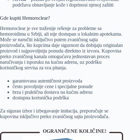
podržava obnavljanje kože i doprinosi njenoj zaštiti
Gde kupiti Hemoroclear?
Hemoroclear je sve traženije rešenje za probleme sa
hemoroidima u Srbiji, ali nije dostupan u lokalnim apotekama.
Može se naručiti isključivo putem zvaničnog sajta
proizvođača, što kupcima daje sigurnost da dobijaju originalan
proizvod i najpovoljniju ponudu direktno iz izvora. Kupovina
preko zvaničnog kanala omogućava jednostavan proces
naručivanja i isporuku na kućnu adresu, uz podršku
korisničkog servisa za sva pitanja.
garantovana autentičnost proizvoda
često povoljnije cene i specijalne ponude
brza i praktična dostava na kućnu adresu
dostupna korisnička podrška
Za siguran izbor i izbegavanje imitacija, preporučuje se
kupovina isključivo preko zvaničnog sajta proizvođača.
OGRANIČENE KOLIČINE!