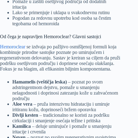
Pomaže u zaštiti osetljivog područja od dodatnih
iritacija
Lako se primenjuje i uklapa u svakodnevnu rutinu
Pogodan za redovnu upotrebu kod osoba sa čestim
tegobama od hemoroida
Od čega je napravljen Hemoroclear? Glavni sastojci
Hemoroclear
se izdvaja po pažljivo osmišljenoj formuli koja
kombinuje prirodne sastojke poznate po umirujućem i
regenerativnom delovanju. Sastav je kreiran sa ciljem da pruži
podršku osetljivom području i doprinese osećaju olakšanja.
Fokus je na blagim, ali efikasnim biljnim komponentama.
Hamamelis (veštičja leska)
– poznat po svom
adstringentnom dejstvu, pomaže u smanjenju
nelagodnosti i doprinosi zatezanju kože u zahvaćenom
području
Aloe vera
– pruža intenzivnu hidrataciju i umiruje
iritiranu kožu, doprinoseći bržem oporavku
Divlji kesten
– tradicionalno se koristi za podršku
cirkulaciji i smanjenje osećaja težine i pritiska
Kamilica
– deluje umirujuće i pomaže u smanjenju
iritacije i crvenila
Neven
– poznat po svojim regenerativnim svojstvima,