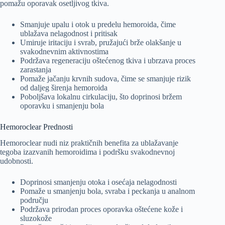
pomažu oporavak osetljivog tkiva.
Smanjuje upalu i otok u predelu hemoroida, čime
ublažava nelagodnost i pritisak
Umiruje iritaciju i svrab, pružajući brže olakšanje u
svakodnevnim aktivnostima
Podržava regeneraciju oštećenog tkiva i ubrzava proces
zarastanja
Pomaže jačanju krvnih sudova, čime se smanjuje rizik
od daljeg širenja hemoroida
Poboljšava lokalnu cirkulaciju, što doprinosi bržem
oporavku i smanjenju bola
Hemoroclear Prednosti
Hemoroclear nudi niz praktičnih benefita za ublažavanje
tegoba izazvanih hemoroidima i podršku svakodnevnoj
udobnosti.
Doprinosi smanjenju otoka i osećaja nelagodnosti
Pomaže u smanjenju bola, svraba i peckanja u analnom
području
Podržava prirodan proces oporavka oštećene kože i
sluzokože