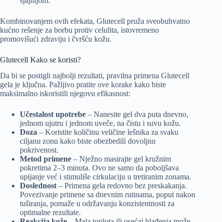
sjajnijom.
Kombinovanjem ovih efekata, Glutecell pruža sveobuhvatno
kućno rešenje za borbu protiv celulita, istovremeno
promovišući zdraviju i čvršću kožu.
Glutecell Kako se koristi?
Da bi se postigli najbolji rezultati, pravilna primena Glutecell
gela je ključna. Pažljivo pratite ove korake kako biste
maksimalno iskoristili njegovu efikasnost:
Učestalost upotrebe
– Nanesite gel dva puta dnevno,
jednom ujutru i jednom uveče, na čistu i suvu kožu.
Doza
– Koristite količinu veličine lešnika za svaku
ciljanu zonu kako biste obezbedili dovoljnu
pokrivenost.
Metod primene
– Nježno masirajte gel kružnim
pokretima 2–3 minuta. Ovo ne samo da poboljšava
upijanje već i stimuliše cirkulaciju u tretiranim zonama.
Doslednost
– Primena gela redovno bez preskakanja.
Povezivanje primene sa dnevnim rutinama, poput nakon
tuširanja, pomaže u održavanju konzistentnosti za
optimalne rezultate.
Reakcija kože
– Mala toplota ili osećaj hlađenja može