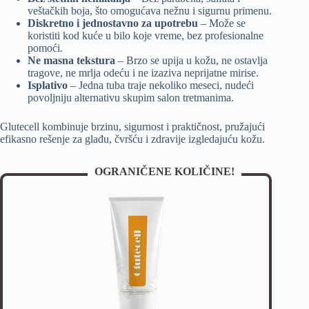
veštačkih boja, što omogućava nežnu i sigurnu primenu.
Diskretno i jednostavno za upotrebu
– Može se
koristiti kod kuće u bilo koje vreme, bez profesionalne
pomoći.
Ne masna tekstura
– Brzo se upija u kožu, ne ostavlja
tragove, ne mrlja odeću i ne izaziva neprijatne mirise.
Isplativo
– Jedna tuba traje nekoliko meseci, nudeći
povoljniju alternativu skupim salon tretmanima.
Glutecell kombinuje brzinu, sigurnost i praktičnost, pružajući
efikasno rešenje za glađu, čvršću i zdravije izgledajuću kožu.
OGRANIČENE KOLIČINE!