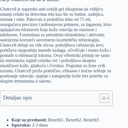
Glutecell je napredni anti-celulit gel dizajniran da vidljivo
smanji celulit na delovima tela kao što su butine, zadnjica,
stomak i ruke. Pakovan u praktičnu tubu od 75 ml,
omogućava preciznu i jednostavnu primenu, sa laganom, brzo
upijajućom teksturom koja kožu ostavlja ne masnom i
udobnom. Formulisan sa prirodnim ekstraktima i aktivnim
sastojcima koristeći savremenu kozmetičku tehnologiju,
Glutecell deluje na više nivoa: poboljšava cirkulaciju krvi,
podržava razgradnju masnih naslaga, učvršćuje i tonira kožu i
pomaže u eliminaciji toksina. Ovaj višestruki pristup ne samo
da minimizira izgled celulita već i poboljšava ukupnu
elastičnost kože, glatkoću i čvrstinu. Pogodan za žene svih
uzrasta, Glutecell pruža praktično, efikasno i kućno rešenje za
postizanje zdravije, sjajnije i zategnutije kože bez potrebe za
skupim tretmanima u salonu.
Detaljan opis
Koje su prednosti:
Benefit1, Benefit2, Benefit3
Isporuku:
2-3 dana