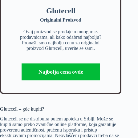
Glutecell
Originalni Proizvod
Ovaj proizvod se prodaje u mnogim e-
prodavnicama, ali kako odabrati najbolju?
Pronašli smo najbolju cenu za originalni
proizvod Glutecell, uverite se sami.
Najbolja cena ovde
Glutecell – gde kupiti?
Glutecell se ne distribuira putem apoteka u Srbiji. Može se
kupiti samo preko zvanične online platforme, koja garantuje
proverenu autentičnost, praćenu isporuku i pristup
ekskluzivnim promocijama. Neovlašćeni prodavci treba da se