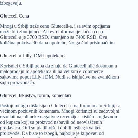
izbegavaju.
Glutecell Cena
Mnogi u Srbiji traže cenu Glutecell-a, i sa svim opcijama
može biti zbunjujuće. Ali evo informacije: tačna cena
Glutecell-a je 3700 RSD, smanjeno sa 7400 RSD. Ova
količina pokriva 30 dana upotrebe, što ga čini pristupačnim.
Glutecell u Lilly, DM i apotekama
Korisnici u Srbiji treba da znaju da Glutecell nije dostupan u
maloprodajnim apotekama ili na velikim e-commerce
sajtovima poput Lilly i DM. Nudi se isključivo na zvaničnom
sajtu proizvođača.
Glutecell Iskustva, forum, komentari
Postoji mnogo diskusija o Glutecell-u na forumima u Srbiji, sa
većinom pozitivnih komentara. Mnogi korisnici su zadovoljni
rezultatima, ali neke negativne recenzije se ističu – uglavnom
od kupaca koji su proizvod nabavili od neovlašćenih
prodavaca. Oni su platili više i dobili lošijeg kvaliteta
proizvode. Da biste to izbegli, najbolje je kupovati od