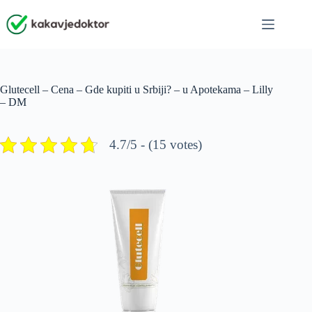
Skip
to
content
Glutecell – Cena – Gde kupiti u Srbiji? – u Apotekama – Lilly
– DM
4.7/5 - (15 votes)