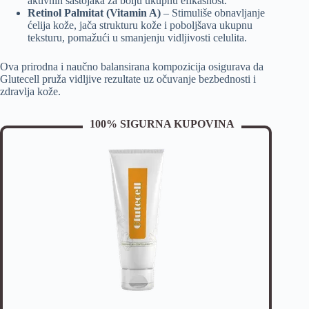
aktivnih sastojaka za bolju ukupnu efikasnost.
Retinol Palmitat (Vitamin A)
– Stimuliše obnavljanje
ćelija kože, jača strukturu kože i poboljšava ukupnu
teksturu, pomažući u smanjenju vidljivosti celulita.
Ova prirodna i naučno balansirana kompozicija osigurava da
Glutecell pruža vidljive rezultate uz očuvanje bezbednosti i
zdravlja kože.
100% SIGURNA KUPOVINA