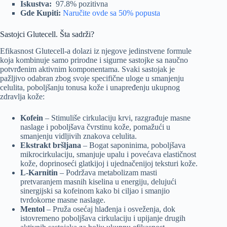
Iskustva:
97.8% pozitivna
Gde Kupiti:
Naručite ovde sa 50% popusta
Sastojci Glutecell. Šta sadrži?
Efikasnost Glutecell-a dolazi iz njegove jedinstvene formule
koja kombinuje samo prirodne i sigurne sastojke sa naučno
potvrđenim aktivnim komponentama. Svaki sastojak je
pažljivo odabran zbog svoje specifične uloge u smanjenju
celulita, poboljšanju tonusa kože i unapređenju ukupnog
zdravlja kože:
Kofein
– Stimuliše cirkulaciju krvi, razgrađuje masne
naslage i poboljšava čvrstinu kože, pomažući u
smanjenju vidljivih znakova celulita.
Ekstrakt bršljana
– Bogat saponinima, poboljšava
mikrocirkulaciju, smanjuje upalu i povećava elastičnost
kože, doprinoseći glatkijoj i ujednačenijoj teksturi kože.
L-Karnitin
– Podržava metabolizam masti
pretvaranjem masnih kiselina u energiju, delujući
sinergijski sa kofeinom kako bi ciljao i smanjio
tvrdokorne masne naslage.
Mentol
– Pruža osećaj hlađenja i osveženja, dok
istovremeno poboljšava cirkulaciju i upijanje drugih