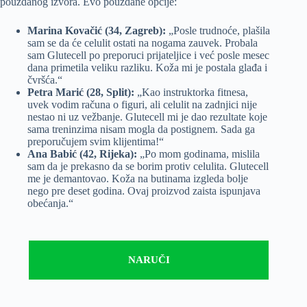
pouzdanog izvora. Evo pouzdane opcije:
Marina Kovačić (34, Zagreb):
„Posle trudnoće, plašila
sam se da će celulit ostati na nogama zauvek. Probala
sam Glutecell po preporuci prijateljice i već posle mesec
dana primetila veliku razliku. Koža mi je postala glađa i
čvršća.“
Petra Marić (28, Split):
„Kao instruktorka fitnesa,
uvek vodim računa o figuri, ali celulit na zadnjici nije
nestao ni uz vežbanje. Glutecell mi je dao rezultate koje
sama treninzima nisam mogla da postignem. Sada ga
preporučujem svim klijentima!“
Ana Babić (42, Rijeka):
„Po mom godinama, mislila
sam da je prekasno da se borim protiv celulita. Glutecell
me je demantovao. Koža na butinama izgleda bolje
nego pre deset godina. Ovaj proizvod zaista ispunjava
obećanja.“
NARUČI