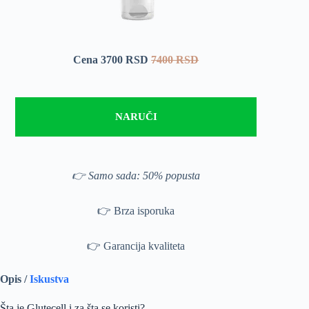
Cena 3700 RSD
7400 RSD
NARUČI
👉 Samo sada: 50% popusta
👉 Brza isporuka
👉 Garancija kvaliteta
Opis /
Iskustva
Šta je Glutecell i za šta se koristi?