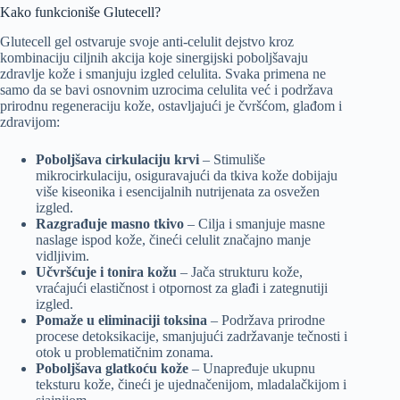
Kako funkcioniše Glutecell?
Glutecell gel ostvaruje svoje anti-celulit dejstvo kroz
kombinaciju ciljnih akcija koje sinergijski poboljšavaju
zdravlje kože i smanjuju izgled celulita. Svaka primena ne
samo da se bavi osnovnim uzrocima celulita već i podržava
prirodnu regeneraciju kože, ostavljajući je čvršćom, glađom i
zdravijom:
Poboljšava cirkulaciju krvi
– Stimuliše
mikrocirkulaciju, osiguravajući da tkiva kože dobijaju
više kiseonika i esencijalnih nutrijenata za osvežen
izgled.
Razgrađuje masno tkivo
– Cilja i smanjuje masne
naslage ispod kože, čineći celulit značajno manje
vidljivim.
Učvršćuje i tonira kožu
– Jača strukturu kože,
vraćajući elastičnost i otpornost za glađi i zategnutiji
izgled.
Pomaže u eliminaciji toksina
– Podržava prirodne
procese detoksikacije, smanjujući zadržavanje tečnosti i
otok u problematičnim zonama.
Poboljšava glatkoću kože
– Unapređuje ukupnu
teksturu kože, čineći je ujednačenijom, mladalačkijom i