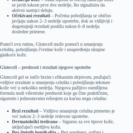
se javiti tokom prve dve nedelje, što signalizira da
aktivni sastojci deluju.
Očekivani rezultati
– Početna poboljšanja se obično
javljaju nakon 2–3 nedelje upotrebe, dok se vidljiviji i
dugotrajniji rezultati postižu nakon 6–8 nedelja
dosledne primene.
Prateći ovu rutinu, Glutecell može pomoći u smanjenju
celulita, poboljšanju čvrstine kože i unapređenju ukupne
glatkoće kože.
Glutecell – prednosti i rezultati njegove upotrebe
Glutecell gel se ističe brzim i efikasnim dejstvom, pružajući
vidljive rezultate u smanjenju celulita i poboljšanju teksture
kože već u nekoliko nedelja. Njegova pažljivo osmišljena
formula nudi višestruke prednosti koje ga čine praktičnim,
sigurnim i jednostavnim rešenjem za kućnu negu celulita:
Brzi rezultati
– Vidljivo smanjenje celulita primetno je
već nakon 2–3 nedelje redovne upotrebe.
Dermatološki testirano
– Sigurno za sve tipove kože,
uključujući osetljivu kožu.
Bez štetnih hemikalija
– Bez parabena, sulfata i