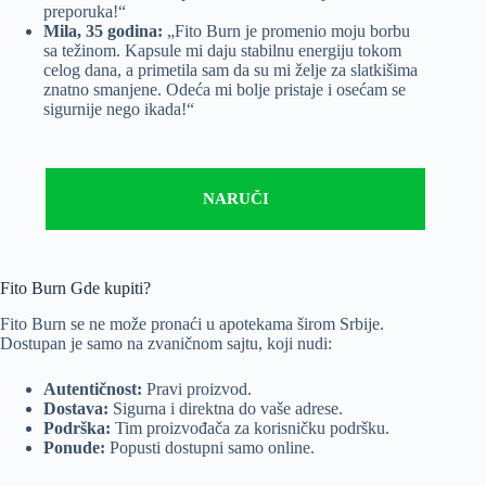
preporuka!“
Mila, 35 godina:
„Fito Burn je promenio moju borbu
sa težinom. Kapsule mi daju stabilnu energiju tokom
celog dana, a primetila sam da su mi želje za slatkišima
znatno smanjene. Odeća mi bolje pristaje i osećam se
sigurnije nego ikada!“
NARUČI
Fito Burn Gde kupiti?
Fito Burn se ne može pronaći u apotekama širom Srbije.
Dostupan je samo na zvaničnom sajtu, koji nudi:
Autentičnost:
Pravi proizvod.
Dostava:
Sigurna i direktna do vaše adrese.
Podrška:
Tim proizvođača za korisničku podršku.
Ponude:
Popusti dostupni samo online.