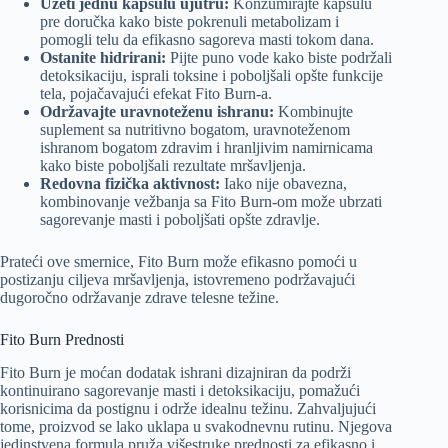
Uzeti jednu kapsulu ujutru:
Konzumirajte kapsulu
pre doručka kako biste pokrenuli metabolizam i
pomogli telu da efikasno sagoreva masti tokom dana.
Ostanite hidrirani:
Pijte puno vode kako biste podržali
detoksikaciju, isprali toksine i poboljšali opšte funkcije
tela, pojačavajući efekat Fito Burn-a.
Održavajte uravnoteženu ishranu:
Kombinujte
suplement sa nutritivno bogatom, uravnoteženom
ishranom bogatom zdravim i hranljivim namirnicama
kako biste poboljšali rezultate mršavljenja.
Redovna fizička aktivnost:
Iako nije obavezna,
kombinovanje vežbanja sa Fito Burn-om može ubrzati
sagorevanje masti i poboljšati opšte zdravlje.
Prateći ove smernice, Fito Burn može efikasno pomoći u
postizanju ciljeva mršavljenja, istovremeno podržavajući
dugoročno održavanje zdrave telesne težine.
Fito Burn Prednosti
Fito Burn je moćan dodatak ishrani dizajniran da podrži
kontinuirano sagorevanje masti i detoksikaciju, pomažući
korisnicima da postignu i održe idealnu težinu. Zahvaljujući
tome, proizvod se lako uklapa u svakodnevnu rutinu. Njegova
jedinstvena formula pruža višestruke prednosti za efikasno i