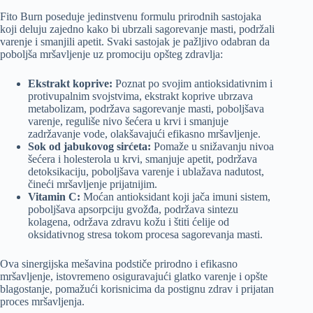
Fito Burn poseduje jedinstvenu formulu prirodnih sastojaka
koji deluju zajedno kako bi ubrzali sagorevanje masti, podržali
varenje i smanjili apetit. Svaki sastojak je pažljivo odabran da
poboljša mršavljenje uz promociju opšteg zdravlja:
Ekstrakt koprive:
Poznat po svojim antioksidativnim i
protivupalnim svojstvima, ekstrakt koprive ubrzava
metabolizam, podržava sagorevanje masti, poboljšava
varenje, reguliše nivo šećera u krvi i smanjuje
zadržavanje vode, olakšavajući efikasno mršavljenje.
Sok od jabukovog sirćeta:
Pomaže u snižavanju nivoa
šećera i holesterola u krvi, smanjuje apetit, podržava
detoksikaciju, poboljšava varenje i ublažava nadutost,
čineći mršavljenje prijatnijim.
Vitamin C:
Moćan antioksidant koji jača imuni sistem,
poboljšava apsorpciju gvožđa, podržava sintezu
kolagena, održava zdravu kožu i štiti ćelije od
oksidativnog stresa tokom procesa sagorevanja masti.
Ova sinergijska mešavina podstiče prirodno i efikasno
mršavljenje, istovremeno osiguravajući glatko varenje i opšte
blagostanje, pomažući korisnicima da postignu zdrav i prijatan
proces mršavljenja.