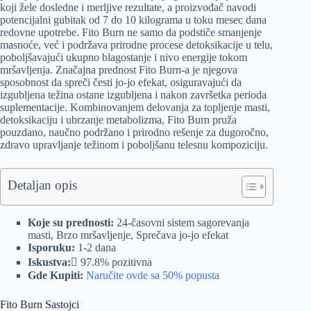
koji žele dosledne i merljive rezultate, a proizvođač navodi
potencijalni gubitak od 7 do 10 kilograma u toku mesec dana
redovne upotrebe. Fito Burn ne samo da podstiče smanjenje
masnoće, već i podržava prirodne procese detoksikacije u telu,
poboljšavajući ukupno blagostanje i nivo energije tokom
mršavljenja. Značajna prednost Fito Burn-a je njegova
sposobnost da spreči česti jo-jo efekat, osiguravajući da
izgubljena težina ostane izgubljena i nakon završetka perioda
suplementacije. Kombinovanjem delovanja za topljenje masti,
detoksikaciju i ubrzanje metabolizma, Fito Burn pruža
pouzdano, naučno podržano i prirodno rešenje za dugoročno,
zdravo upravljanje težinom i poboljšanu telesnu kompoziciju.
Detaljan opis
Koje su prednosti:
24-časovni sistem sagorevanja
masti, Brzo mršavljenje, Sprečava jo-jo efekat
Isporuku:
1-2 dana
Iskustva:￿
97.8% pozitivna
Gde Kupiti:
Naručite ovde sa 50% popusta
Fito Burn Sastojci