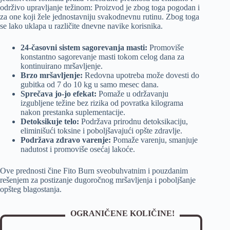
održivo upravljanje težinom: Proizvod je zbog toga pogodan i
za one koji žele jednostavniju svakodnevnu rutinu. Zbog toga
se lako uklapa u različite dnevne navike korisnika.
24-časovni sistem sagorevanja masti:
Promoviše
konstantno sagorevanje masti tokom celog dana za
kontinuirano mršavljenje.
Brzo mršavljenje:
Redovna upotreba može dovesti do
gubitka od 7 do 10 kg u samo mesec dana.
Sprečava jo-jo efekat:
Pomaže u održavanju
izgubljene težine bez rizika od povratka kilograma
nakon prestanka suplementacije.
Detoksikuje telo:
Podržava prirodnu detoksikaciju,
eliminišući toksine i poboljšavajući opšte zdravlje.
Podržava zdravo varenje:
Pomaže varenju, smanjuje
nadutost i promoviše osećaj lakoće.
Ove prednosti čine Fito Burn sveobuhvatnim i pouzdanim
rešenjem za postizanje dugoročnog mršavljenja i poboljšanje
opšteg blagostanja.
OGRANIČENE KOLIČINE!