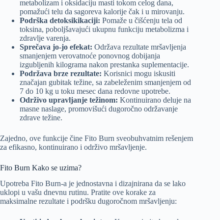
metabolizam i oksidaciju masti tokom celog dana,
pomažući telu da sagoreva kalorije čak i u mirovanju.
Podrška detoksikikaciji:
Pomaže u čišćenju tela od
toksina, poboljšavajući ukupnu funkciju metabolizma i
zdravlje varenja.
Sprečava jo-jo efekat:
Održava rezultate mršavljenja
smanjenjem verovatnoće ponovnog dobijanja
izgubljenih kilograma nakon prestanka suplementacije.
Podržava brze rezultate:
Korisnici mogu iskusiti
značajan gubitak težine, sa zabeleženim smanjenjem od
7 do 10 kg u toku mesec dana redovne upotrebe.
Održivo upravljanje težinom:
Kontinuirano deluje na
masne naslage, promovišući dugoročno održavanje
zdrave težine.
Zajedno, ove funkcije čine Fito Burn sveobuhvatnim rešenjem
za efikasno, kontinuirano i održivo mršavljenje.
Fito Burn Kako se uzima?
Upotreba Fito Burn-a je jednostavna i dizajnirana da se lako
uklopi u vašu dnevnu rutinu. Pratite ove korake za
maksimalne rezultate i podršku dugoročnom mršavljenju: