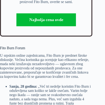
proizvod Fito Burn, uverite se sami.
Najbolja cena ovde
Fito Burn Forum
U srpskim online zajednicama, Fito Burn je predmet široke
diskusije. Većina korisnika ga ocenjuje kao efikasno rešenje,
mada neki izražavaju nezadovoljstvo — uglavnom zbog
kupovine proizvoda od nepouzdanih prodavaca. Za one
zainteresovane, preporučuje se korišćenje zvaničnih linkova
za kupovinu kako bi se garantovao kvalitet i fer cena.
Sanja, 28 godina:
„Već tri nedelje koristim Fito Burn i
oduševljena sam koliko se lakše osećam. Varim bolje
nego ikada — ranije sam se svakodnevno osećala
naduto, a sada toga nema. Plus, već sam izgubila 4
funte bez drastičnih promena u rutini. Topla