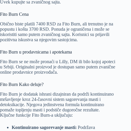
Uvek kupujte sa zvaničnog sajta.
Fito Burn Cena
Obično biste platili 7400 RSD za Fito Burn, ali trenutno je na
popustu i košta 3700 RSD. Ponuda je ograničena i može se
iskoristiti samo putem zvaničnog sajta. Korisnici su prijavili
pozitivna iskustva sa njegovim sastojcima.
Fito Burn u prodavnicama i apotekama
Fito Burn se ne može pronaći u Lilly, DM ili bilo kojoj apoteci
u Srbiji. Originalni proizvod je dostupan samo putem zvanične
online prodavnice proizvođača.
Fito Burn Kako deluje?
Fito Burn je dodatak ishrani dizajniran da podrži kontinuirano
mršavljenje kroz 24-časovni sistem sagorevanja masti i
detoksikacije. Njegova jedinstvena formula kontinuirano
pomaže topljenju masti i podstiče dugoročne rezultate.
Ključne funkcije Fito Burn-a uključuju:
Kontinuirano sagorevanje masti:
Podržava