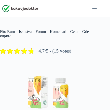
Skip
to
content
Fito Burn – Iskustva – Forum – Komentari – Cena – Gde
kupiti?
4.7/5 - (15 votes)