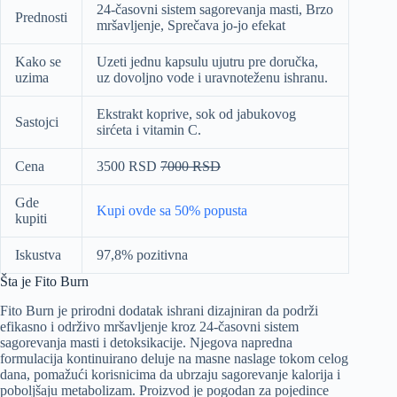
24-časovni sistem sagorevanja masti, Brzo
Prednosti
mršavljenje, Sprečava jo-jo efekat
Kako se
Uzeti jednu kapsulu ujutru pre doručka,
uzima
uz dovoljno vode i uravnoteženu ishranu.
Ekstrakt koprive, sok od jabukovog
Sastojci
sirćeta i vitamin C.
Cena
3500 RSD
7000 RSD
Gde
Kupi ovde sa 50% popusta
kupiti
Iskustva
97,8% pozitivna
Šta je Fito Burn
Fito Burn je prirodni dodatak ishrani dizajniran da podrži
efikasno i održivo mršavljenje kroz 24-časovni sistem
sagorevanja masti i detoksikacije. Njegova napredna
formulacija kontinuirano deluje na masne naslage tokom celog
dana, pomažući korisnicima da ubrzaju sagorevanje kalorija i
poboljšaju metabolizam. Proizvod je pogodan za pojedince