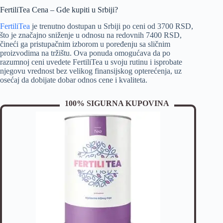
FertiliTea Cena – Gde kupiti u Srbiji?
FertiliTea
je trenutno dostupan u Srbiji po ceni od 3700 RSD,
što je značajno sniženje u odnosu na redovnih 7400 RSD,
čineći ga pristupačnim izborom u poređenju sa sličnim
proizvodima na tržištu. Ova ponuda omogućava da po
razumnoj ceni uvedete FertiliTea u svoju rutinu i isprobate
njegovu vrednost bez velikog finansijskog opterećenja, uz
osećaj da dobijate dobar odnos cene i kvaliteta.
100% SIGURNA KUPOVINA