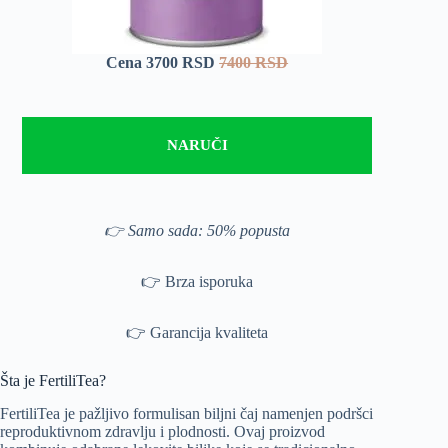
Cena 3700 RSD
7400 RSD
NARUČI
👉 Samo sada: 50% popusta
👉 Brza isporuka
👉 Garancija kvaliteta
Šta je FertiliTea?
FertiliTea je pažljivo formulisan biljni čaj namenjen podršci
reproduktivnom zdravlju i plodnosti. Ovaj proizvod