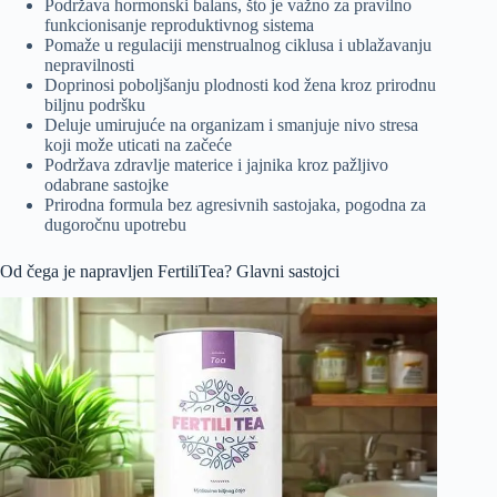
Podržava hormonski balans, što je važno za pravilno
funkcionisanje reproduktivnog sistema
Pomaže u regulaciji menstrualnog ciklusa i ublažavanju
nepravilnosti
Doprinosi poboljšanju plodnosti kod žena kroz prirodnu
biljnu podršku
Deluje umirujuće na organizam i smanjuje nivo stresa
koji može uticati na začeće
Podržava zdravlje materice i jajnika kroz pažljivo
odabrane sastojke
Prirodna formula bez agresivnih sastojaka, pogodna za
dugoročnu upotrebu
Od čega je napravljen FertiliTea? Glavni sastojci