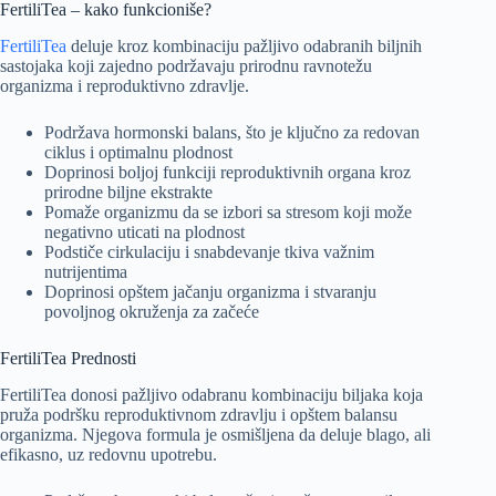
FertiliTea – kako funkcioniše?
FertiliTea
deluje kroz kombinaciju pažljivo odabranih biljnih
sastojaka koji zajedno podržavaju prirodnu ravnotežu
organizma i reproduktivno zdravlje.
Podržava hormonski balans, što je ključno za redovan
ciklus i optimalnu plodnost
Doprinosi boljoj funkciji reproduktivnih organa kroz
prirodne biljne ekstrakte
Pomaže organizmu da se izbori sa stresom koji može
negativno uticati na plodnost
Podstiče cirkulaciju i snabdevanje tkiva važnim
nutrijentima
Doprinosi opštem jačanju organizma i stvaranju
povoljnog okruženja za začeće
FertiliTea Prednosti
FertiliTea donosi pažljivo odabranu kombinaciju biljaka koja
pruža podršku reproduktivnom zdravlju i opštem balansu
organizma. Njegova formula je osmišljena da deluje blago, ali
efikasno, uz redovnu upotrebu.