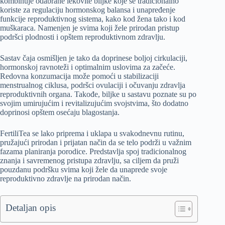
kombinuje odabrane lekovite biljke koje se tradicionalno
koriste za regulaciju hormonskog balansa i unapređenje
funkcije reproduktivnog sistema, kako kod žena tako i kod
muškaraca. Namenjen je svima koji žele prirodan pristup
podršci plodnosti i opštem reproduktivnom zdravlju.
Sastav čaja osmišljen je tako da doprinese boljoj cirkulaciji,
hormonskoj ravnoteži i optimalnim uslovima za začeće.
Redovna konzumacija može pomoći u stabilizaciji
menstrualnog ciklusa, podršci ovulaciji i očuvanju zdravlja
reproduktivnih organa. Takođe, biljke u sastavu poznate su po
svojim umirujućim i revitalizujućim svojstvima, što dodatno
doprinosi opštem osećaju blagostanja.
FertiliTea se lako priprema i uklapa u svakodnevnu rutinu,
pružajući prirodan i prijatan način da se telo podrži u važnim
fazama planiranja porodice. Predstavlja spoj tradicionalnog
znanja i savremenog pristupa zdravlju, sa ciljem da pruži
pouzdanu podršku svima koji žele da unaprede svoje
reproduktivno zdravlje na prirodan način.
Detaljan opis