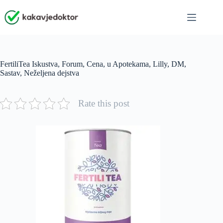
Skip
to
content
FertiliTea Iskustva, Forum, Cena, u Apotekama, Lilly, DM,
Sastav, Neželjena dejstva
Rate this post