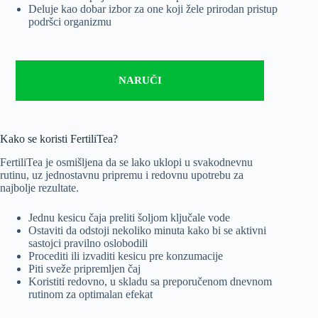
Deluje kao dobar izbor za one koji žele prirodan pristup
podršci organizmu
NARUČI
Kako se koristi FertiliTea?
FertiliTea je osmišljena da se lako uklopi u svakodnevnu
rutinu, uz jednostavnu pripremu i redovnu upotrebu za
najbolje rezultate.
Jednu kesicu čaja preliti šoljom ključale vode
Ostaviti da odstoji nekoliko minuta kako bi se aktivni
sastojci pravilno oslobodili
Procediti ili izvaditi kesicu pre konzumacije
Piti sveže pripremljen čaj
Koristiti redovno, u skladu sa preporučenom dnevnom
rutinom za optimalan efekat