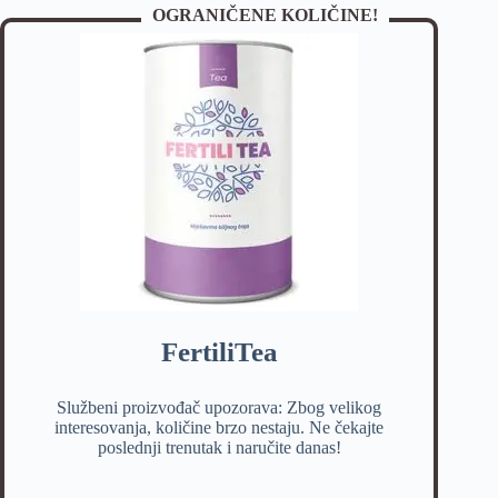
OGRANIČENE KOLIČINE!
FertiliTea
Službeni proizvođač upozorava: Zbog velikog
interesovanja, količine brzo nestaju. Ne čekajte
poslednji trenutak i naručite danas!