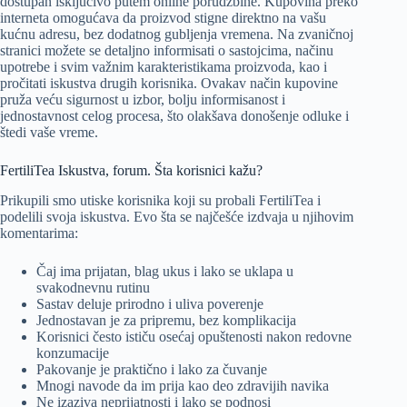
dostupan isključivo putem online porudžbine. Kupovina preko
interneta omogućava da proizvod stigne direktno na vašu
kućnu adresu, bez dodatnog gubljenja vremena. Na zvaničnoj
stranici možete se detaljno informisati o sastojcima, načinu
upotrebe i svim važnim karakteristikama proizvoda, kao i
pročitati iskustva drugih korisnika. Ovakav način kupovine
pruža veću sigurnost u izbor, bolju informisanost i
jednostavnost celog procesa, što olakšava donošenje odluke i
štedi vaše vreme.
FertiliTea Iskustva, forum. Šta korisnici kažu?
Prikupili smo utiske korisnika koji su probali FertiliTea i
podelili svoja iskustva. Evo šta se najčešće izdvaja u njihovim
komentarima:
Čaj ima prijatan, blag ukus i lako se uklapa u
svakodnevnu rutinu
Sastav deluje prirodno i uliva poverenje
Jednostavan je za pripremu, bez komplikacija
Korisnici često ističu osećaj opuštenosti nakon redovne
konzumacije
Pakovanje je praktično i lako za čuvanje
Mnogi navode da im prija kao deo zdravijih navika
Ne izaziva neprijatnosti i lako se podnosi