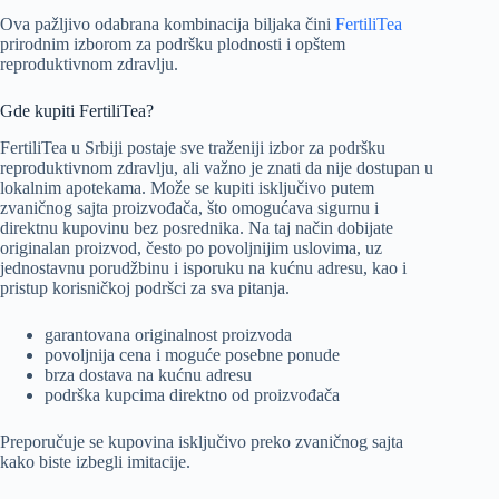
Ova pažljivo odabrana kombinacija biljaka čini
FertiliTea
prirodnim izborom za podršku plodnosti i opštem
reproduktivnom zdravlju.
Gde kupiti FertiliTea?
FertiliTea u Srbiji postaje sve traženiji izbor za podršku
reproduktivnom zdravlju, ali važno je znati da nije dostupan u
lokalnim apotekama. Može se kupiti isključivo putem
zvaničnog sajta proizvođača, što omogućava sigurnu i
direktnu kupovinu bez posrednika. Na taj način dobijate
originalan proizvod, često po povoljnijim uslovima, uz
jednostavnu porudžbinu i isporuku na kućnu adresu, kao i
pristup korisničkoj podršci za sva pitanja.
garantovana originalnost proizvoda
povoljnija cena i moguće posebne ponude
brza dostava na kućnu adresu
podrška kupcima direktno od proizvođača
Preporučuje se kupovina isključivo preko zvaničnog sajta
kako biste izbegli imitacije.