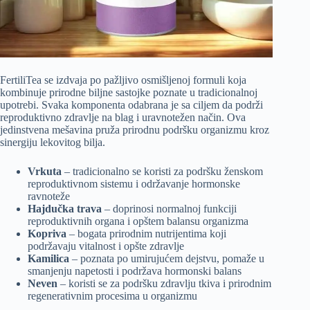
FertiliTea se izdvaja po pažljivo osmišljenoj formuli koja
kombinuje prirodne biljne sastojke poznate u tradicionalnoj
upotrebi. Svaka komponenta odabrana je sa ciljem da podrži
reproduktivno zdravlje na blag i uravnotežen način. Ova
jedinstvena mešavina pruža prirodnu podršku organizmu kroz
sinergiju lekovitog bilja.
Vrkutа
– tradicionalno se koristi za podršku ženskom
reproduktivnom sistemu i održavanje hormonske
ravnoteže
Hajdučka trava
– doprinosi normalnoj funkciji
reproduktivnih organa i opštem balansu organizma
Kopriva
– bogata prirodnim nutrijentima koji
podržavaju vitalnost i opšte zdravlje
Kamilica
– poznata po umirujućem dejstvu, pomaže u
smanjenju napetosti i podržava hormonski balans
Neven
– koristi se za podršku zdravlju tkiva i prirodnim
regenerativnim procesima u organizmu