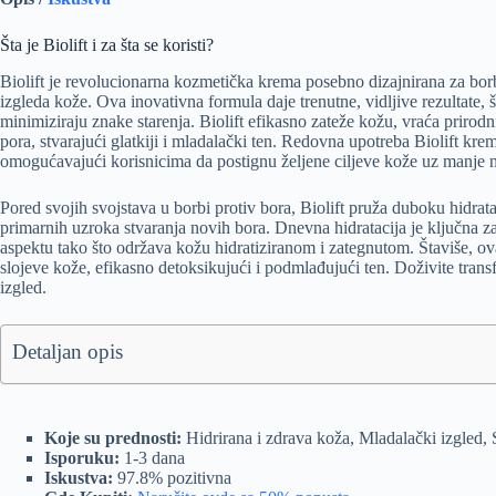
Šta je Biolift i za šta se koristi?
Biolift je revolucionarna kozmetička krema posebno dizajnirana za bor
izgleda kože. Ova inovativna formula daje trenutne, vidljive rezultate, 
minimiziraju znake starenja. Biolift efikasno zateže kožu, vraća prirodn
pora, stvarajući glatkiji i mladalački ten. Redovna upotreba Biolift kr
omogućavajući korisnicima da postignu željene ciljeve kože uz manje 
Pored svojih svojstava u borbi protiv bora, Biolift pruža duboku hidrat
primarnih uzroka stvaranja novih bora. Dnevna hidratacija je ključna z
aspektu tako što održava kožu hidratiziranom i zategnutom. Štaviše, o
slojeve kože, efikasno detoksikujući i podmlađujući ten. Doživite transfo
izgled.
Detaljan opis
Koje su prednosti:
Hidrirana i zdrava koža, Mladalački izgled,
Isporuku:
1-3 dana
Iskustva:
97.8% pozitivna