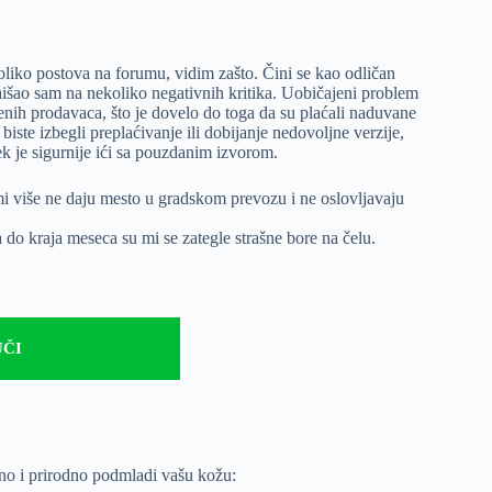
koliko postova na forumu, vidim zašto. Čini se kao odličan
naišao sam na nekoliko negativnih kritika. Uobičajeni problem
enih prodavaca, što je dovelo do toga da su plaćali naduvane
iste izbegli preplaćivanje ili dobijanje nedovoljne verzije,
 je sigurnije ići sa pouzdanim izvorom.
mi više ne daju mesto u gradskom prevozu i ne oslovljavaju
 do kraja meseca su mi se zategle strašne bore na čelu.
ČI
sno i prirodno podmladi vašu kožu: