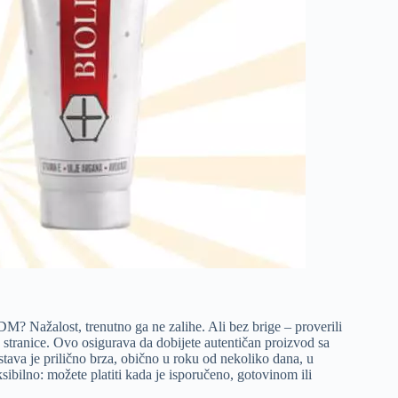
DM? Nažalost, trenutno ga ne zalihe. Ali bez brige – proverili
b stranice. Ovo osigurava da dobijete autentičan proizvod sa
ava je prilično brza, obično u roku od nekoliko dana, u
eksibilno: možete platiti kada je isporučeno, gotovinom ili