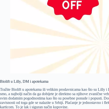
Biolift u Lilly, DM i apotekama
Tražite Biolift u apotekama ili velikim prodavnicama kao što su Lilly i 
smo, a najbolji način da ga dobijete je direktno sa njihove zvanične ve
svim dodatnim pogodnostima kao što su posebne ponude i popusti. Dost
zavisnosti od toga gde se nalazite u Srbiji. Plaćanje je jednostavno i fl
karticom. To je lak i siguran način kupovine.