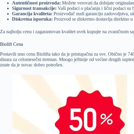
Autentičnost proizvoda:
Možete verovati da dobijate originala
Sigurnost transakcije:
Vaši podaci o plaćanju i lični podaci su 
Garancija kvaliteta:
Proizvođač nudi garanciju zadovoljstva, ukl
Diskretna isporuka:
Proizvod se diskretno dostavlja direktno u
Za najbolju cenu i zagarantovan kvalitet uvek kupujte na zvaničnom saj
Biolift Cena
Postavili smo cenu Biolifta tako da je pristupačna za sve. Obično je 74
dinara za celomesečni tretman. Mnogo jeftinije od većine drugih suplem
znate da je novac dobro potrošen.