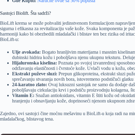
Gde Kupiti:
Naručite ovde sa 50% popusta
Sastojci Biolift. Šta sadrži?
BioLift krema se može pohvaliti jedinstvenom formulacijom napravljeno
sigurna i efikasna za revitalizaciju vaše kože. Svaka komponenta je pažl
harmoniji kako bi obezbedili mladalački i blistav ten bez rizika od iritaci
BioLift-u:
Ulje avokada:
Bogato hranljivim materijama i masnim kiselinam
dubinski hidrira kožu i poboljšava njenu ukupnu teksturu. Deluje 
Hijaluronska kiselina:
Poznata po svojoj izvanrednoj sposobnost
održavanju elastičnosti i čvrstoće kože. Uvlači vodu u kožu, obez
Ekstrakt puževe sluzi:
Prepun glikoproteina, ekstrakt sluzi pu
sprečavanju stvaranja novih bora, istovremeno podstičući glatku
24-karatno zlato:
Ovaj luksuzni sastojak ne samo da dodaje dašak
poboljšavaju cirkulaciju krvi i podstiču proizvodnju kolagena, š
Vitamin E:
Snažan antioksidans, vitamin E štiti kožu od oksidat
hranjenju i obnavljanju kože, doprinoseći njenom ukupnom zdrav
Zajedno, ovi sastojci čine moćnu mešavinu u BioLift-u koja radi na mi
mladalačkog, blistavog tena.