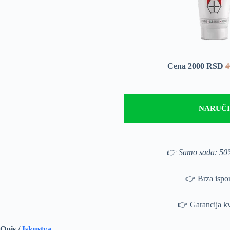
Cena 2000 RSD
4
NARUČI
👉 Samo sada: 50
👉 Brza ispo
👉 Garancija kv
Opis /
Iskustva