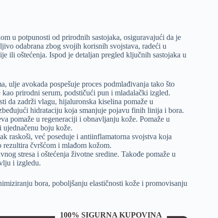
m u potpunosti od prirodnih sastojaka, osiguravajući da je
jivo odabrana zbog svojih korisnih svojstava, radeći u
je ili oštećenja. Ispod je detaljan pregled ključnih sastojaka u
a, ulje avokada pospešuje proces podmlađivanja tako što
kao prirodni serum, podstičući pun i mladalački izgled.
i da zadrži vlagu, hijaluronska kiselina pomaže u
beđujući hidrataciju koja smanjuje pojavu finih linija i bora.
ževa pomaže u regeneraciji i obnavljanju kože. Pomaže u
 i ujednačenu boju kože.
 raskoši, već poseduje i antiinflamatorna svojstva koja
to rezultira čvršćom i mlađom kožom.
ivnog stresa i oštećenja životne sredine. Takođe pomaže u
lju i izgledu.
nimiziranju bora, poboljšanju elastičnosti kože i promovisanju
100% SIGURNA KUPOVINA