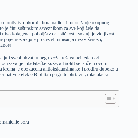
bu protiv tvrdokornih bora na licu i poboljšanje ukupnog
što je čini suštinskim saveznikom za sve koji žele da
i nivo kolagena, poboljšava elastičnost i smanjuje vidljivost
eme pojednostavljuje proces eliminisanja nesavršenosti,
napora.
aciju i sveobuhvatnu negu kože, rešavajući jedan od
a održavanje mladalačke kože, a Biolift se ističe u ovom
va krema je obogaćena antioksidansima koji prodiru duboko u
rmativne efekte Biolifta i prigrlite blistaviji, mladalački
 Smanjenje bora