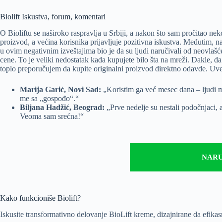
Biolift Iskustva, forum, komentari
O Bioliftu se naširoko raspravlja u Srbiji, a nakon što sam pročitao ne
proizvod, a većina korisnika prijavljuje pozitivna iskustva. Međutim, 
u ovim negativnim izveštajima bio je da su ljudi naručivali od neovlašć
cene. To je veliki nedostatak kada kupujete bilo šta na mreži. Dakle, da b
toplo preporučujem da kupite originalni proizvod direktno odavde. Uvek
Marija Garić, Novi Sad:
„Koristim ga već mesec dana – ljudi 
me sa „gospođo“.“
Biljana Hadžić, Beograd:
„Prve nedelje su nestali podočnjaci, a
Veoma sam srećna!“
NARU
Kako funkcioniše Biolift?
Iskusite transformativno delovanje BioLift kreme, dizajnirane da efika