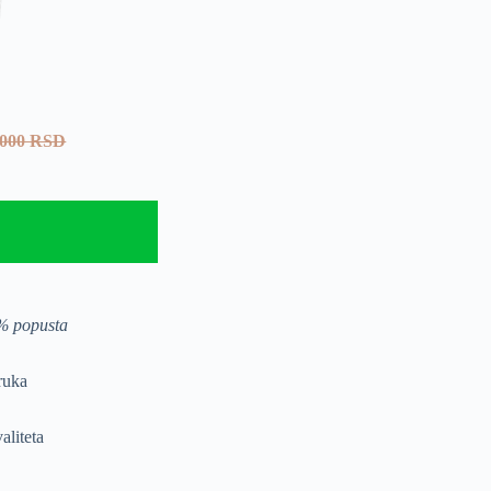
000 RSD
% popusta
ruka
aliteta