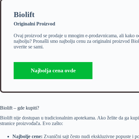
Biolift
Originalni Proizvod
Ovaj proizvod se prodaje u mnogim e-prodavnicama, ali kako o
najbolju? Pronašli smo najbolju cenu za originalni proizvod Bioli
uverite se sami.
Najbolja cena ovde
Biolift – gde kupiti?
Biolift nije dostupan u tradicionalnim apotekama. Ako želite da ga kupit
stranice proizvođača. Evo zašto:
Najbolje cene:
Zvanični sajt često nudi ekskluzivne popuste i 