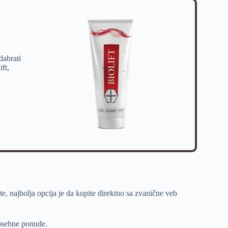
dabrati
ft,
e, najbolja opcija je da kupite direktno sa zvanične veb
posebne ponude.