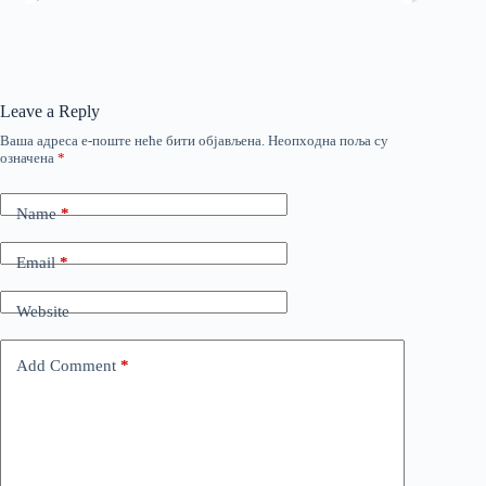
Leave a Reply
Ваша адреса е-поште неће бити објављена.
Неопходна поља су
означена
*
Name
*
Email
*
Website
Add Comment
*