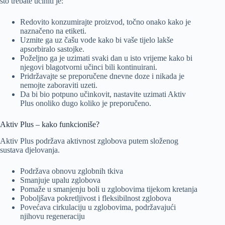
što trebate učiniti je:
Redovito konzumirajte proizvod, točno onako kako je
naznačeno na etiketi.
Uzmite ga uz čašu vode kako bi vaše tijelo lakše
apsorbiralo sastojke.
Poželjno ga je uzimati svaki dan u isto vrijeme kako bi
njegovi blagotvorni učinci bili kontinuirani.
Pridržavajte se preporučene dnevne doze i nikada je
nemojte zaboraviti uzeti.
Da bi bio potpuno učinkovit, nastavite uzimati Aktiv
Plus onoliko dugo koliko je preporučeno.
Aktiv Plus – kako funkcioniše?
Aktiv Plus podržava aktivnost zglobova putem složenog
sustava djelovanja.
Podržava obnovu zglobnih tkiva
Smanjuje upalu zglobova
Pomaže u smanjenju boli u zglobovima tijekom kretanja
Poboljšava pokretljivost i fleksibilnost zglobova
Povećava cirkulaciju u zglobovima, podržavajući
njihovu regeneraciju