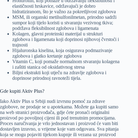
Hondroitin, koji pomaže u održavanju fleksibilnosti i
elastičnosti hrskavice, održavajući je dobro
hidratiziranom, što je važno za pokretljivost zglobova
MSM, ili organski metilsulfonilmetan, prirodno sadrži
sumpor koji tijelo koristi u stvaranju vezivnog tkiva;
podržava fleksibilnost zglobova i ligamenata
Kolagen, glavni proteinski materijal u strukturi
zglobova i ligamenata koji doprinosi njihovoj čvrstoći i
trajnosti
Hijaluronska kiselina, koja osigurava podmazivanje
zglobova i glatko kretanje zglobova
Vitamin C, koji pomaže normalnom stvaranju kolagena
i zaštiti stanica od oksidativnog stresa
Biljni ekstrakti koji utječu na zdravlje zglobova i
doprinose prirodnoj ravnoteži tijela.
Gde kupiti Aktiv Plus?
Iako Aktiv Plus u Srbiji nudi izvrsnu pomoć za zdrave
zglobove, ne prodaje se u apotekama. Možete ga kupiti samo
na web stranici proizvođača, gdje ćete pronaći originalni
proizvod po povoljnoj cijeni ili pod trenutnim promocijama.
Proces naručivanja je vrlo jednostavan i proizvod će vam biti
dostavljen izravno, u vrijeme koje vam odgovara. Sva pitanja
koja se mogu pojaviti tijekom kupnje ili vezana uz proizvod