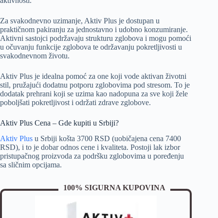
aktivnosti.
Za svakodnevno uzimanje, Aktiv Plus je dostupan u
praktičnom pakiranju za jednostavno i udobno konzumiranje.
Aktivni sastojci podržavaju strukturu zglobova i mogu pomoći
u očuvanju funkcije zglobova te održavanju pokretljivosti u
svakodnevnom životu.
Aktiv Plus je idealna pomoć za one koji vode aktivan životni
stil, pružajući dodatnu potporu zglobovima pod stresom. To je
dodatak prehrani koji se uzima kao nadopuna za sve koji žele
poboljšati pokretljivost i održati zdrave zglobove.
Aktiv Plus Cena – Gde kupiti u Srbiji?
Aktiv Plus
u Srbiji košta 3700 RSD (uobičajena cena 7400
RSD), i to je dobar odnos cene i kvaliteta. Postoji lak izbor
pristupačnog proizvoda za podršku zglobovima u poređenju
sa sličnim opcijama.
100% SIGURNA KUPOVINA