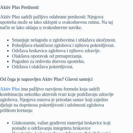
Aktiv Plus Prednosti
Aktiv Plus sadrži pažljivo odabrane prednosti: Njegova
upotreba može se lako uklopiti u svakodnevnu rutinu. Na taj
način se lako uklapa u svakodnevne navike.
Smanjuje nelagodu u zglobovima i ublažava ukočenost.
Poboljšava elastičnost zglobova i njihovu pokretljivost.
Održava hrskavicu zglobova i njihovo zdravlje.
Olakšava oporavak od prenaprezanja.
Pogodno za redovitu dnevnu upotrebu.
Održava i olakšava pokretljivost.
Od čega je napravljen Aktiv Plus? Glavni sastojci
Aktiv Plus
ima pažljivo razvijenu formulu koja sadrži
kombinaciju nekoliko aktivnih tvari koje podržavaju zdravlje
zglobova. Njegova osnova je prirodan sastav koji zajedno
djeluje na doprinosu pokretljivosti i udobnosti zglobova
prilikom kretanja:
Glukozamin, važan građevni materijal hrskavice koji
pomaže u održavanju integriteta hrskavice