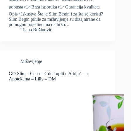
popusta 👉 Brza isporuka 👉 Garancija kvaliteta
Opis / Iskustva Šta je Slim Begin i za šta se koristi?
Slim Begin pilule za mršavljenje su dizajnirane da
pomognu pojedincima da brzo…
Tijana Božinović
Mršavljenje
GO Slim – Cena – Gde kupiti u Srbiji? – u
Apotekama – Lilly – DM