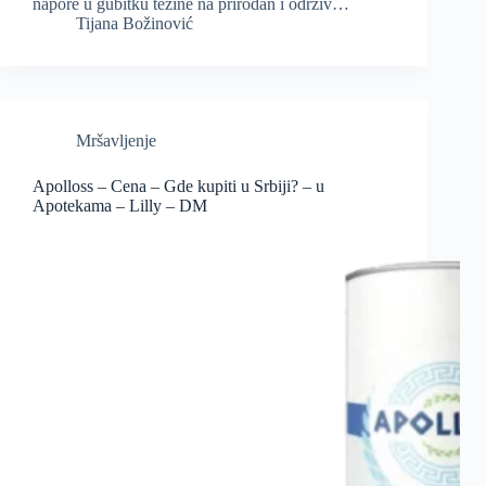
napore u gubitku težine na prirodan i održiv…
Tijana Božinović
Mršavljenje
Apolloss – Cena – Gde kupiti u Srbiji? – u
Apotekama – Lilly – DM