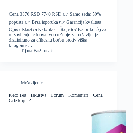
Cena 3870 RSD 7740 RSD 👉 Samo sada: 50%
popusta 👉 Brza isporuka 👉 Garancija kvaliteta
Opis / Iskustva Kaloriko – Šta je to? Kaloriko čaj za
mršavljenje je inovativno rešenje za mršavljenje
dizajnirano za efikasnu borbu protiv viška
kilograma…
Tijana Božinović
Mršavljenje
Keto Tea – Iskustva – Forum – Komentari – Cena –
Gde kupiti?