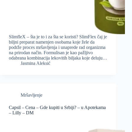
SlimfleX – šta je to i za šta se koristi? SlimFlex čaj je
biljni preparat namenjen osobama koje žele da
podrže proces mršavljenja i unaprede rad organizma
na prirodan način. Formulisan je kao pažljivo
odabrana kombinacija lekovitih biljaka koje deluju…
Jasmina Aleksić
Mršavljenje
Capsil – Cena – Gde kupiti u Srbiji? – u Apotekama
– Lilly – DM