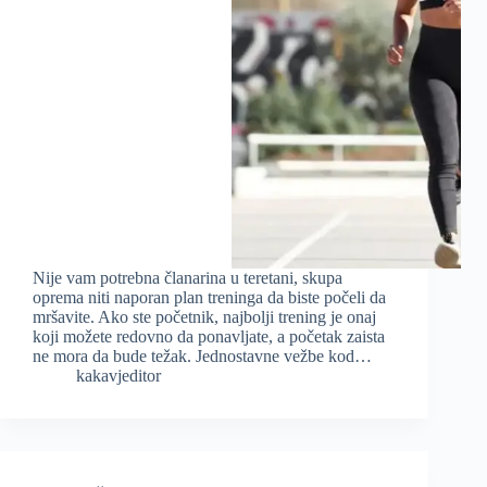
Nije vam potrebna članarina u teretani, skupa
oprema niti naporan plan treninga da biste počeli da
mršavite. Ako ste početnik, najbolji trening je onaj
koji možete redovno da ponavljate, a početak zaista
ne mora da bude težak. Jednostavne vežbe kod…
kakavjeditor