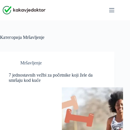
Skip
to
content
Категорија
Mršavljenje
Mršavljenje
7 jednostavnih vežbi za početnike koji žele da
smršaju kod kuće