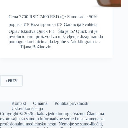
Cena 3700 RSD 7400 RSD 👉 Samo sada: 50%
popusta 👉 Brza isporuka 👉 Garancija kvaliteta
Opis / Iskustva Quick Fit – Šta je to? Quick Fit je
revolucionarni proizvod za mršavljenje dizajniran da
pomogne korisnicima da izgube višak kilograma…
Tijana Božinović
PREV
Kontakt
O nama
Politika privatnosti
Uslovi korišćenja
Copyright © 2026 - kakavjedoktor.org - Važno: Članci na
ovom sajtu su samo u informativne svrhe i nisu zamena za
profesionalnu medicinsku negu. Nemojte se samo-liječiti,