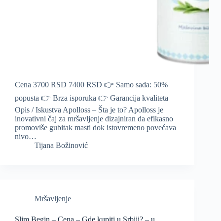
Cena 3700 RSD 7400 RSD 👉 Samo sada: 50%
popusta 👉 Brza isporuka 👉 Garancija kvaliteta
Opis / Iskustva Apolloss – Šta je to? Apolloss je
inovativni čaj za mršavljenje dizajniran da efikasno
promoviše gubitak masti dok istovremeno povećava
nivo…
Tijana Božinović
Mršavljenje
Slim Begin – Cena – Gde kupiti u Srbiji? – u