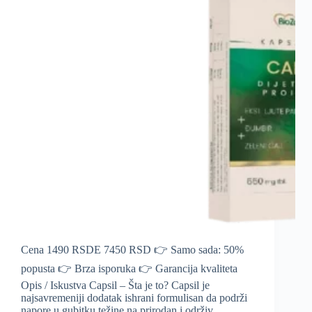
Cena 1490 RSDE 7450 RSD 👉 Samo sada: 50%
popusta 👉 Brza isporuka 👉 Garancija kvaliteta
Opis / Iskustva Capsil – Šta je to? Capsil je
najsavremeniji dodatak ishrani formulisan da podrži
napore u gubitku težine na prirodan i održiv…