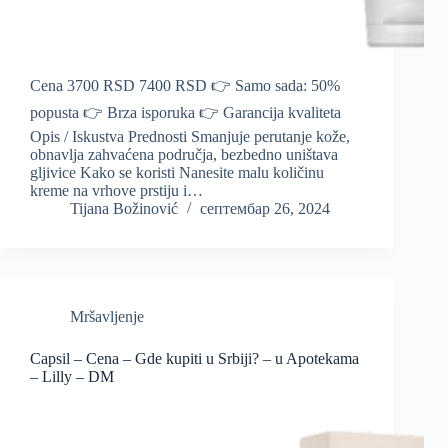
Cena 3700 RSD 7400 RSD 👉 Samo sada: 50%
popusta 👉 Brza isporuka 👉 Garancija kvaliteta
Opis / Iskustva Prednosti Smanjuje perutanje kože,
obnavlja zahvaćena područja, bezbedno uništava
gljivice Kako se koristi Nanesite malu količinu
kreme na vrhove prstiju i…
Tijana Božinović
септембар 26, 2024
Mršavljenje
Capsil – Cena – Gde kupiti u Srbiji? – u Apotekama
– Lilly – DM