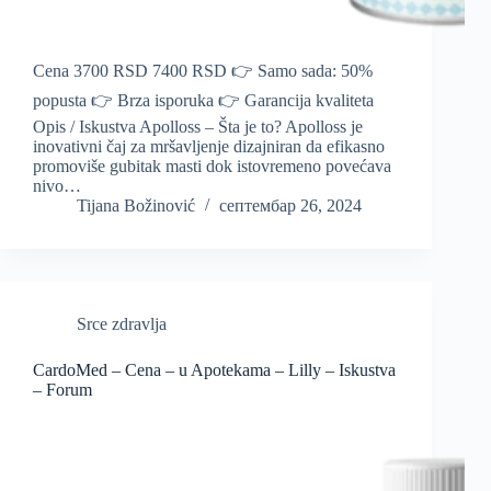
Cena 3700 RSD 7400 RSD 👉 Samo sada: 50%
popusta 👉 Brza isporuka 👉 Garancija kvaliteta
Opis / Iskustva Apolloss – Šta je to? Apolloss je
inovativni čaj za mršavljenje dizajniran da efikasno
promoviše gubitak masti dok istovremeno povećava
nivo…
Tijana Božinović
септембар 26, 2024
Srce zdravlja
CardoMed – Cena – u Apotekama – Lilly – Iskustva
– Forum