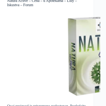
Natura Active – Cena – u Apotekama – Lilly –
Iskustva – Forum
Ovaj proizvod je privremeno nedostupan. Pogledajte