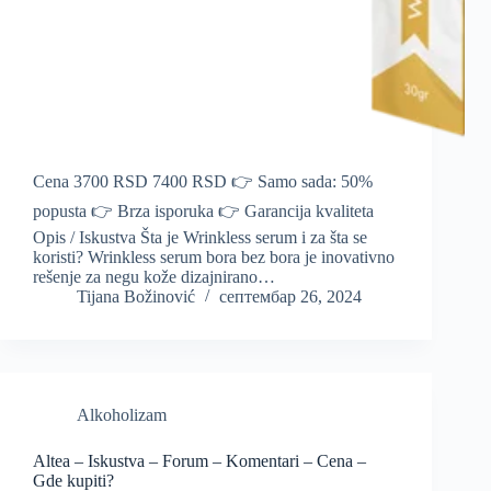
Cena 3700 RSD 7400 RSD 👉 Samo sada: 50%
popusta 👉 Brza isporuka 👉 Garancija kvaliteta
Opis / Iskustva Šta je Wrinkless serum i za šta se
koristi? Wrinkless serum bora bez bora je inovativno
rešenje za negu kože dizajnirano…
Tijana Božinović
септембар 26, 2024
Alkoholizam
Altea – Iskustva – Forum – Komentari – Cena –
Gde kupiti?